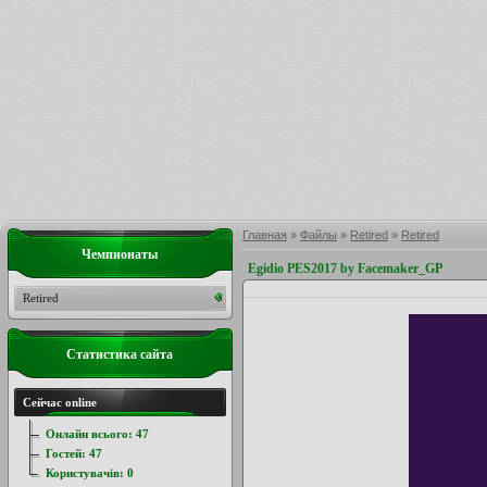
Главная
»
Файлы
»
Retired
»
Retired
Чемпионаты
Egidio PES2017 by Facemaker_GP
Retired
Статистика сайта
Сейчас online
Онлайн всього:
47
Гостей:
47
Користувачів:
0