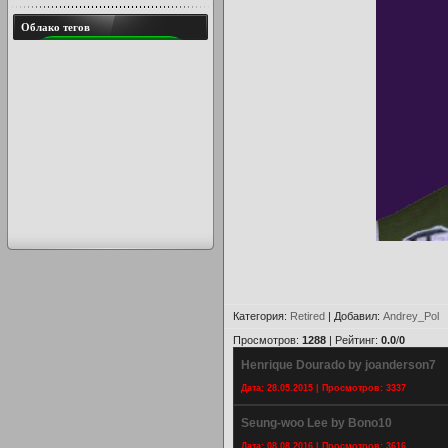
Облако тегов
Категория
:
Retired
|
Добавил
:
Andrey_Pol
Просмотров
:
1288
|
Рейтинг
:
0.0
/
0
Henrique Dourado by joanderson7
Дата: 28.05.2015 | Просмотров: 3337
Seung-woo Lee by Bono10
Дата: 08.08.2016 | Просмотров: 3616