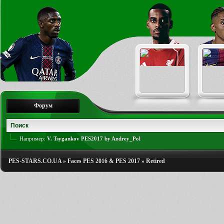
Форум
Например:
V. Tsygankov PES2017 by Andrey_Pol
PES-STARS.CO.UA
»
Faces PES 2016 & PES 2017
»
Retired