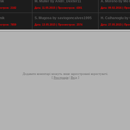
nik
M. Muller by Andri_Dexter11
A. Moreno by Mo 
мотров: 2182
Дата: 11.05.2015 | Просмотров: 4301
Дата: 09.02.2016 | Пр
nik
S. Mugosa by saviogoncalves1995
H. Calhanoglu by 
мотров: 7859
Дата: 13.05.2015 | Просмотров: 2574
Дата: 27.05.2015 | Пр
Додавати коментарі можуть лише зареєстровані користувачі.
[
Реєстрація
|
Вхід
]