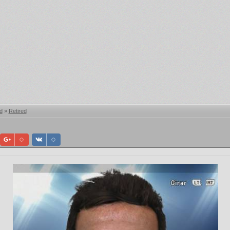
d
»
Retired