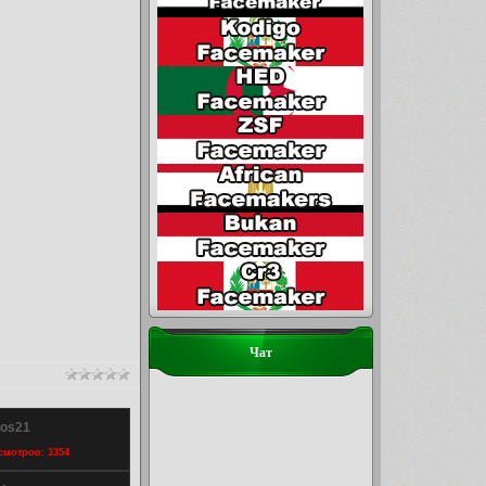
Чат
sos21
осмотров: 3354