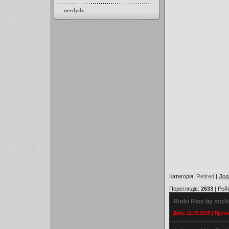
nerdydz
Категорія
:
Retired
|
Дод
Переглядів
:
2633
|
Рей
Rodri Rios by mich
Дата: 12.05.2015 | Прос