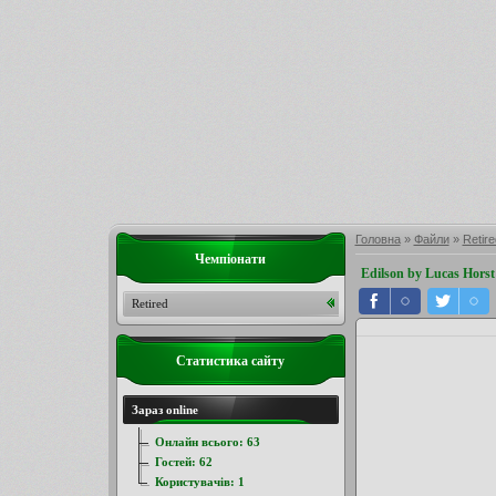
Головна
»
Файли
»
Retire
Чемпіонати
Edilson by Lucas Horst
Retired
Статистика сайту
Зараз online
Онлайн всього:
63
Гостей:
62
Користувачів:
1