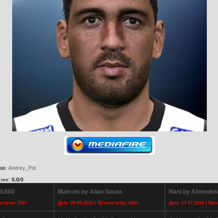
ав
:
Andrey_Pol
тинг
:
0.0
/
0
i1860
Malcom by Allan Souza
Nani by Ahmedo
мотров: 3567
Дата: 29.05.2015 | Просмотров: 4363
Дата: 17.07.2016 | Пр