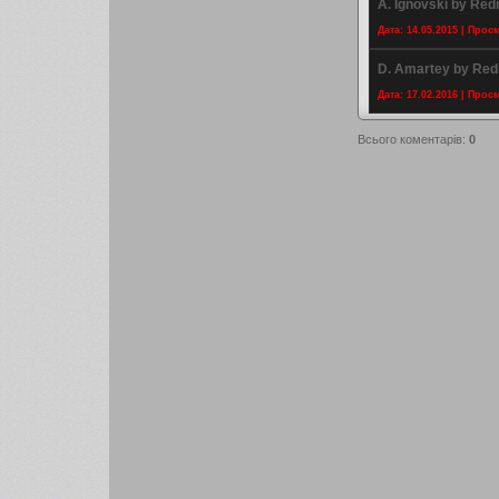
A. Ignovski by Red
Дата: 14.05.2015 | Прос
D. Amartey by Red
Дата: 17.02.2016 | Прос
Всього коментарів
:
0