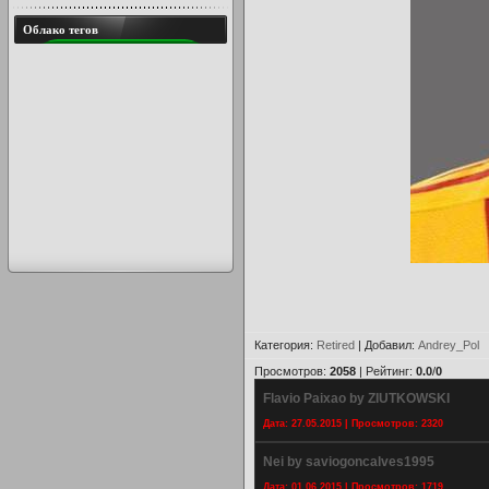
Облако тегов
Категория
:
Retired
|
Добавил
:
Andrey_Pol
Просмотров
:
2058
|
Рейтинг
:
0.0
/
0
Flavio Paixao by ZIUTKOWSKI
Дата: 27.05.2015 | Просмотров: 2320
Nei by saviogoncalves1995
Дата: 01.06.2015 | Просмотров: 1719