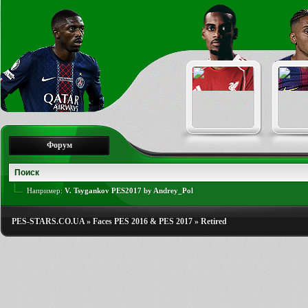
Форум
Например:
V. Tsygankov PES2017 by Andrey_Pol
PES-STARS.CO.UA
»
Faces PES 2016 & PES 2017
»
Retired