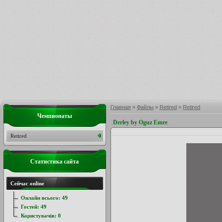
Главная
»
Файлы
»
Retired
»
Retired
Чемпионаты
Derley by Oguz Emre
Retired
Статистика сайта
Сейчас online
Онлайн всього:
49
Гостей:
49
Користувачів:
0