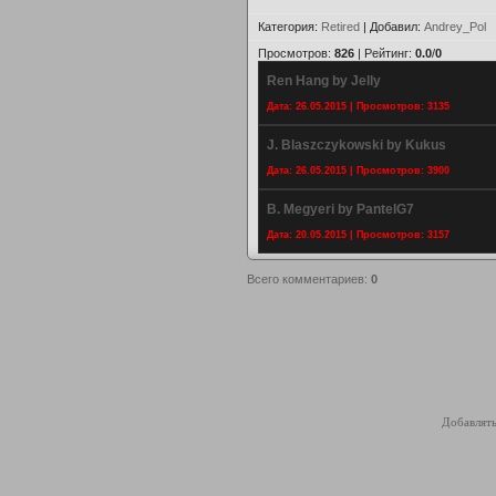
Категория
:
Retired
|
Добавил
:
Andrey_Pol
Просмотров
:
826
|
Рейтинг
:
0.0
/
0
Ren Hang by Jelly
Дата: 26.05.2015 | Просмотров: 3135
J. Blaszczykowski by Kukus
Дата: 26.05.2015 | Просмотров: 3900
B. Megyeri by PantelG7
Дата: 20.05.2015 | Просмотров: 3157
Всего комментариев
:
0
Добавлять