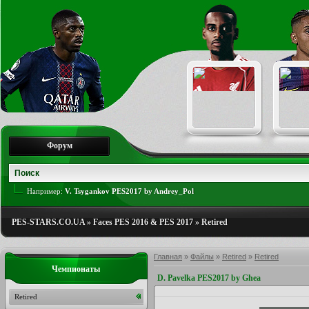
Форум
Например:
V. Tsygankov PES2017 by Andrey_Pol
PES-STARS.CO.UA
»
Faces PES 2016 & PES 2017
»
Retired
Главная
»
Файлы
»
Retired
»
Retired
Чемпионаты
D. Pavelka PES2017 by Ghea
Retired