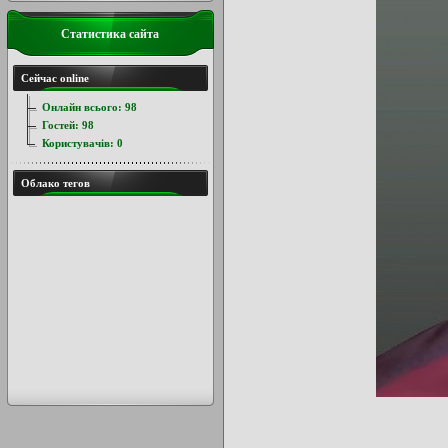
Статистика сайта
Сейчас online
Онлайн всього:
98
Гостей:
98
Користувачів:
0
Облако тегов