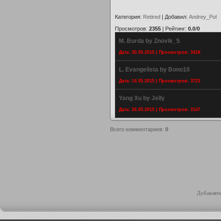
Категория
:
Retired
|
Добавил
:
Andrey_Pol
Просмотров
:
2355
|
Рейтинг
:
0.0
/
0
M. Burda by Znovik_S
Дата: 30.05.2015 | Просмотров: 3418
L. Evangelista by Bono10
Дата: 14.05.2015 | Просмотров: 3723
Yang Xu by Jelly
Дата: 26.05.2015 | Просмотров: 3147
Всего комментариев
:
0
Добавлять