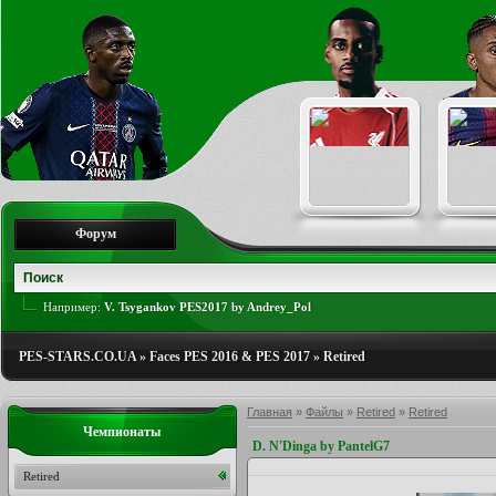
Форум
Например:
V. Tsygankov PES2017 by Andrey_Pol
PES-STARS.CO.UA
»
Faces PES 2016 & PES 2017
»
Retired
Главная
»
Файлы
»
Retired
»
Retired
Чемпионаты
D. N'Dinga by PantelG7
Retired