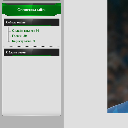
Статистика сайта
Сейчас online
Онлайн всього:
80
Гостей:
80
Користувачів:
0
Облако тегов