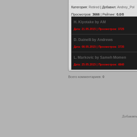
Категория
:
Retired
|
Добавил
:
Andrey_Pol
Просмотров
:
3666
|
Рейтинг
:
0.0
/
0
H. Kiyotake by AM
Дата: 21.05.2015 | Просмотров: 3725
D. Dainelli by Andrews
Дата: 08.05.2015 | Просмотров: 3735
L. Markovic by Sameh Momen
Дата: 25.05.2015 | Просмотров: 4840
Всего комментариев
:
0
Добавлять