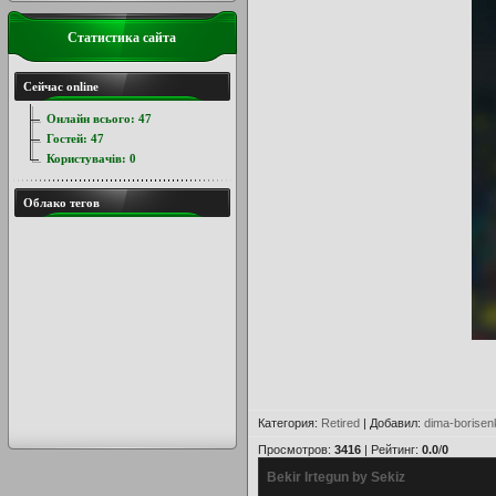
Статистика сайта
Сейчас online
Онлайн всього:
47
Гостей:
47
Користувачів:
0
Облако тегов
Категория
:
Retired
|
Добавил
:
dima-borisen
Просмотров
:
3416
|
Рейтинг
:
0.0
/
0
Bekir Irtegun by Sekiz