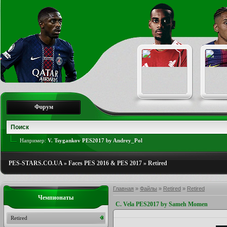
Форум
Например:
V. Tsygankov PES2017 by Andrey_Pol
PES-STARS.CO.UA
»
Faces PES 2016 & PES 2017
»
Retired
Главная
»
Файлы
»
Retired
»
Retired
Чемпионаты
C. Vela PES2017 by Sameh Momen
Retired