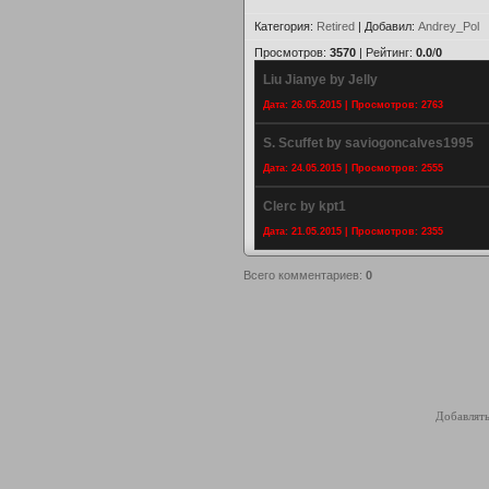
Категория
:
Retired
|
Добавил
:
Andrey_Pol
Просмотров
:
3570
|
Рейтинг
:
0.0
/
0
Liu Jianye by Jelly
Дата: 26.05.2015 | Просмотров: 2763
S. Scuffet by saviogoncalves1995
Дата: 24.05.2015 | Просмотров: 2555
Clerc by kpt1
Дата: 21.05.2015 | Просмотров: 2355
Всего комментариев
:
0
Добавлять