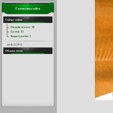
Статистика сайта
Сейчас online
Онлайн всього:
36
Гостей:
35
Користувачів:
1
medo222012
Облако тегов