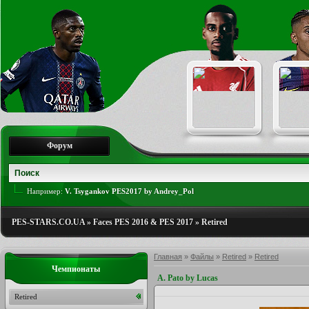
Форум
Например:
V. Tsygankov PES2017 by Andrey_Pol
PES-STARS.CO.UA
»
Faces PES 2016 & PES 2017
»
Retired
Главная
»
Файлы
»
Retired
»
Retired
Чемпионаты
A. Pato by Lucas
Retired