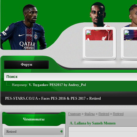
Форум
Например:
V. Tsygankov PES2017 by Andrey_Pol
PES-STARS.CO.UA
»
Faces PES 2016 & PES 2017
»
Retired
Главная
»
Файлы
»
Retired
»
Retired
Чемпионаты
A. Lallana by Sameh Momen
Retired