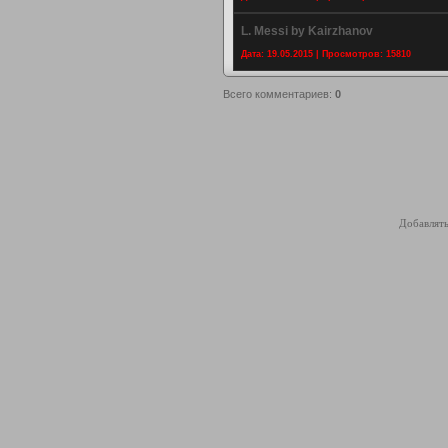
L. Messi by Kairzhanov
Дата: 19.05.2015 | Просмотров: 15810
Всего комментариев
:
0
Добавлять