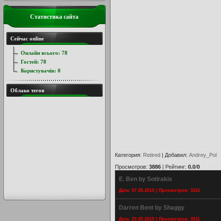
Статистика сайта
Сейчас online
Онлайн всього:
78
Гостей:
78
Користувачів:
0
Облако тегов
Категория
:
Retired
|
Добавил
:
Andrey_Pol
Просмотров
:
3886
|
Рейтинг
:
0.0
/
0
E. Ben by Sotirakis
Дата: 07.05.2015 | Просмотров: 3116
Darren Bent by Shaggy
Дата: 23.05.2015 | Просмотров: 3511