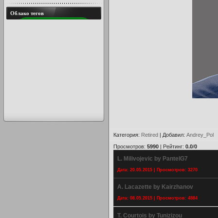
Облако тегов
Категория
:
Retired
|
Добавил
:
Andrey_Pol
Просмотров
:
5990
|
Рейтинг
:
0.0
/
0
L. Milivojevic by PantelG7
Дата: 20.05.2015 | Просмотров: 3270
A. Lacazette by Kairzhanov
Дата: 08.05.2015 | Просмотров: 4884
T. Courtois by Tunizizou