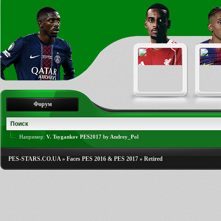
Форум
Например:
V. Tsygankov PES2017 by Andrey_Pol
PES-STARS.CO.UA
»
Faces PES 2016 & PES 2017
»
Retired