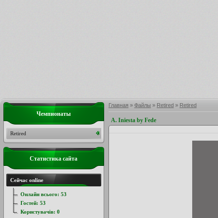
Главная
»
Файлы
»
Retired
»
Retired
Чемпионаты
A. Iniesta by Fede
Retired
Статистика сайта
Сейчас online
Онлайн всього:
53
Гостей:
53
Користувачів:
0