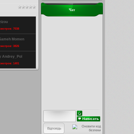
Чат
zizou
осмотров: 7038
 Sameh Momen
осмотров: 3826
y Andrey_Pol
осмотров: 1401