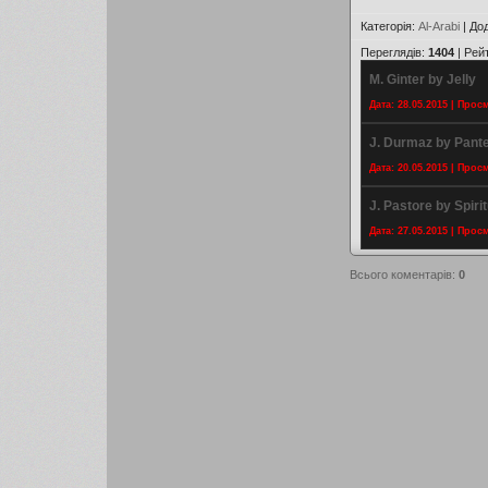
Категорія
:
Al-Arabi
|
До
Переглядів
:
1404
|
Рей
M. Ginter by Jelly
Дата: 28.05.2015 | Прос
J. Durmaz by Pant
Дата: 20.05.2015 | Прос
J. Pastore by Spiri
Дата: 27.05.2015 | Прос
Всього коментарів
:
0