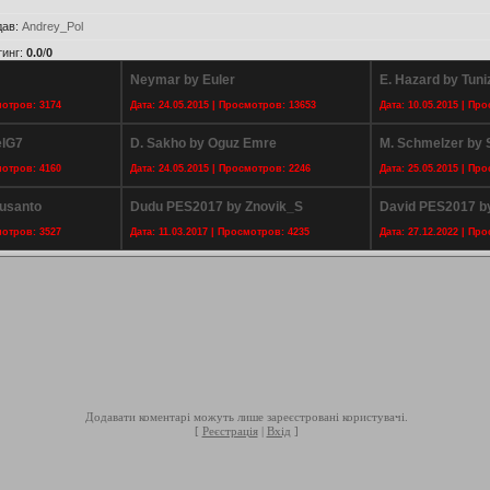
дав
:
Andrey_Pol
тинг
:
0.0
/
0
Neymar by Euler
E. Hazard by Tuni
мотров: 3174
Дата: 24.05.2015 | Просмотров: 13653
Дата: 10.05.2015 | Пр
elG7
D. Sakho by Oguz Emre
M. Schmelzer by
мотров: 4160
Дата: 24.05.2015 | Просмотров: 2246
Дата: 25.05.2015 | Пр
tusanto
Dudu PES2017 by Znovik_S
David PES2017 b
мотров: 3527
Дата: 11.03.2017 | Просмотров: 4235
Дата: 27.12.2022 | Пр
Додавати коментарі можуть лише зареєстровані користувачі.
[
Реєстрація
|
Вхід
]