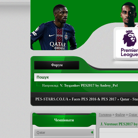
Форум
Наприклад:
V. Tsygankov PES2017 by Andrey_Pol
PES-STARS.CO.UA
»
Faces PES 2016 & PES 2017
»
Qatar - St
Головна
»
Файли
»
Qatar
Чемпіонати
J. Veretout PES2017 b
Qatar