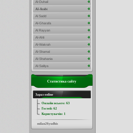
Al-Duhail
Al-Arabi
Al Sadd
Al-Gharafa
Al Rayyan
Al-Ahli
Al-Wakrah
Al-Shamal
Al-Shahania
Al-Sailiya
Статистика сайту
Зараз online
Онлайн всього:
63
Гостей:
62
Користувачів:
1
milan26yudhis