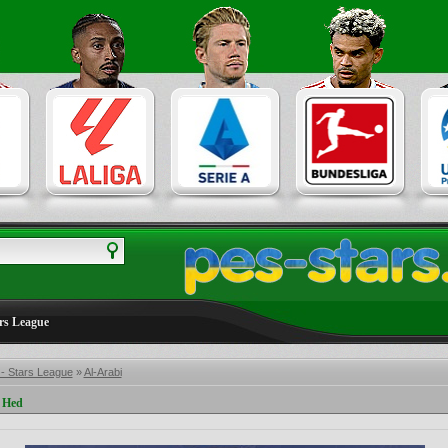
ars League
 - Stars League
»
Al-Arabi
y Hed