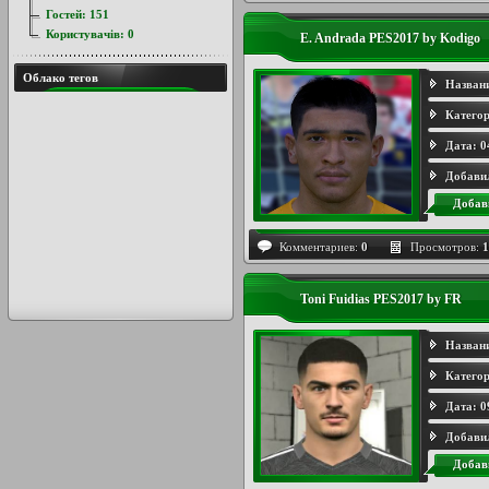
Гостей:
151
Користувачів:
0
E. Andrada PES2017 by Kodigo
Облако тегов
Назван
Категор
Дата:
0
Добави
Добав
Комментариев:
0
Просмотров:
1
Toni Fuidias PES2017 by FR
Назван
Категор
Дата:
0
Добави
Добав