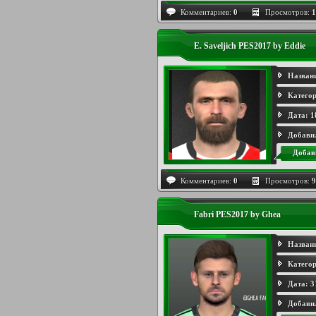
Комментариев:
0
Просмотров:
1
E. Saveljich PES2017 by Eddie
Назван
Категор
Дата:
1
Добави
Добав
Комментариев:
0
Просмотров:
9
Fabri PES2017 by Ghea
Назван
Категор
Дата:
3
Добави