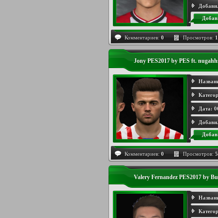
Добави
Добав
Комментариев:
0
Просмотров:
1
Jony PES2017 by PES ft. nugahh
Назван
Категор
Дата:
0
Добави
Добав
Комментариев:
0
Просмотров:
5
Valery Fernandez PES2017 by B
Назван
Категор