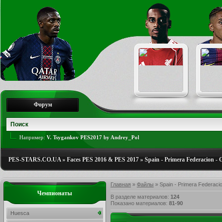
Форум
Например:
V. Tsygankov PES2017 by Andrey_Pol
PES-STARS.CO.UA
»
Faces PES 2016 & PES 2017
»
Spain - Primera Federacion - 
Главная
»
Файлы
» Spain - Primera Federacio
Чемпионаты
В разделе материалов
:
124
Показано материалов
:
81-90
Huesca