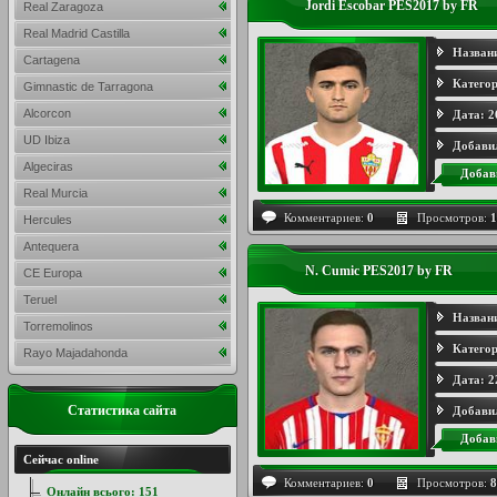
Jordi Escobar PES2017 by FR
Real Zaragoza
Real Madrid Castilla
Назван
Cartagena
Категор
Gimnastic de Tarragona
Alcorcon
Дата:
2
UD Ibiza
Добави
Algeciras
Добав
Real Murcia
Комментариев:
0
Просмотров:
1
Hercules
Antequera
N. Cumic PES2017 by FR
CE Europa
Teruel
Назван
Torremolinos
Категор
Rayo Majadahonda
Дата:
2
Статистика сайта
Добави
Добав
Сейчас online
Комментариев:
0
Просмотров:
8
Онлайн всього:
151