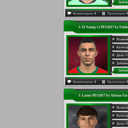
Добав
Комментариев:
0
Просмотров:
9
J. El Yamiq v2 PES2017 by Eddie
Назван
Категор
Дата:
1
Добави
Добав
Комментариев:
0
Просмотров:
8
J. Larios PES2017 by African Fa
Назван
Категор
Дата:
1