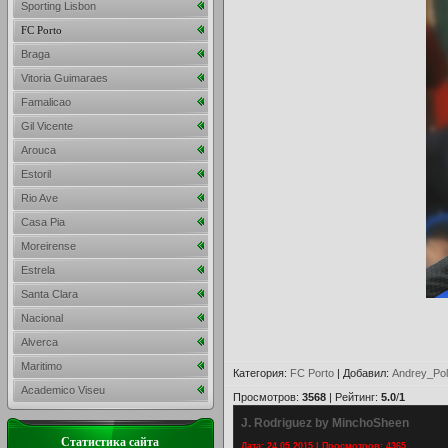
Sporting Lisbon
FC Porto
Braga
Vitoria Guimaraes
Famalicao
Gil Vicente
Arouca
Estoril
Rio Ave
Casa Pia
Moreirense
Estrela
Santa Clara
Nacional
Alverca
Maritimo
Категория
:
FC Porto
|
Добавил
:
Andrey_Pol
Academico Viseu
Просмотров
:
3568
|
Рейтинг
:
5.0
/
1
J. Rodriguez by MinchoSheen
Статистика сайта
Дата: 24.05.2015 | Просмотров: 4365