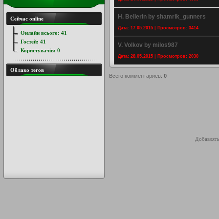
H. Bellerin by shamrik_gunners
Сейчас online
Дата: 17.05.2015 | Просмотров: 3414
Онлайн всього:
41
Гостей:
41
V. Volkov by milos987
Користувачів:
0
Дата: 28.05.2015 | Просмотров: 2030
Облако тегов
Всего комментариев
:
0
Добавлять