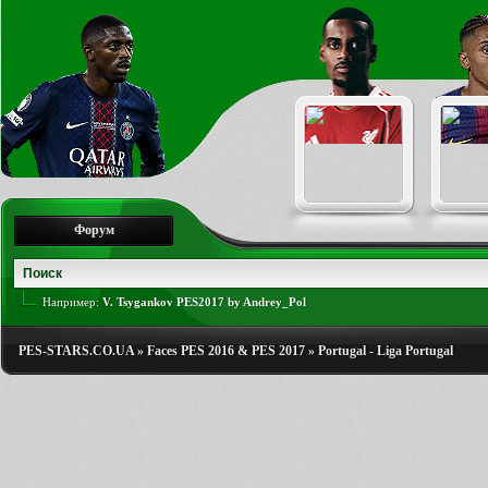
Форум
Например:
V. Tsygankov PES2017 by Andrey_Pol
PES-STARS.CO.UA
»
Faces PES 2016 & PES 2017
»
Portugal - Liga Portugal