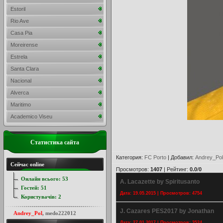
Estoril
Rio Ave
Casa Pia
Moreirense
Estrela
Santa Clara
Nacional
Alverca
Maritimo
Academico Viseu
Статистика сайта
Категория
:
FC Porto
|
Добавил
:
Andrey_Pol
Сейчас online
Просмотров
:
1407
|
Рейтинг
:
0.0
/
0
Онлайн всього:
53
A. Lacazette by Spiritusanto
Гостей:
51
Дата: 19.05.2015 | Просмотров: 4754
Користувачів:
2
J. Cazares PES2017 by Jonathan
Andrey_Pol
,
medo222012
Дата: 27.01.2017 | Просмотров: 3524