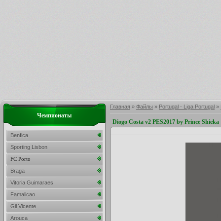
Главная
»
Файлы
»
Portugal - Liga Portugal
»
Чемпионаты
Diogo Costa v2 PES2017 by Prince Shieka
Benfica
Sporting Lisbon
FC Porto
Braga
Vitoria Guimaraes
Famalicao
Gil Vicente
Arouca