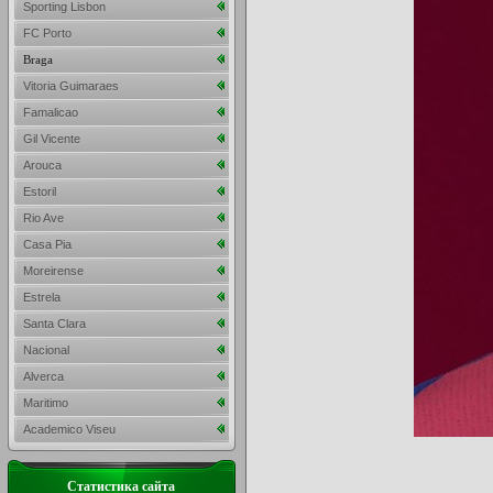
Sporting Lisbon
FC Porto
Braga
Vitoria Guimaraes
Famalicao
Gil Vicente
Arouca
Estoril
Rio Ave
Casa Pia
Moreirense
Estrela
Santa Clara
Nacional
Alverca
Maritimo
Academico Viseu
Статистика сайта