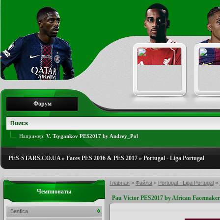
Форум
Например:
V. Tsygankov PES2017 by Andrey_Pol
PES-STARS.CO.UA
»
Faces PES 2016 & PES 2017
»
Portugal - Liga Portugal
Главная
»
Файлы
»
Portugal - Liga Portugal
»
Чемпионаты
Pau Victor PES2017 by African Facemaker
Benfica