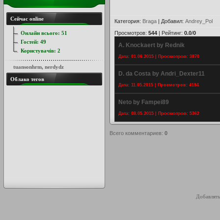
Сейчас online
Категория
:
Braga
|
Добавил
:
Andrey_Pol
Онлайн всього:
51
Просмотров
:
544
|
Рейтинг
:
0.0
/
0
Гостей:
49
A. Knockaert by Rednik
Користувачів:
2
Дата: 01.06.2015 | Просмотров: 3870
tuansonhrm
,
nerdydz
D. da Costa by Andri_Dexter11
Облако тегов
Дата: 11.05.2015 | Просмотров: 4194
Neto by Fampei89
Дата: 08.05.2015 | Просмотров: 5362
Всего комментариев
:
0
Добавлять