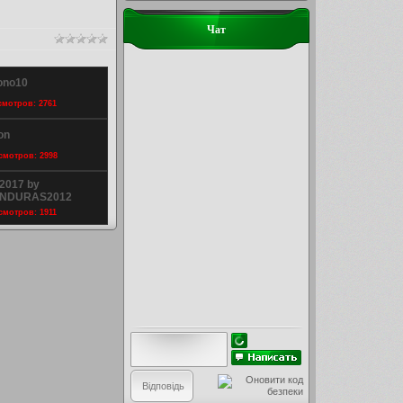
Чат
ono10
осмотров: 2761
on
осмотров: 2998
2017 by
ONDURAS2012
осмотров: 1911