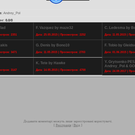
в
:
Andrey_Pol
инг
:
0.0
/
0
lad
F. Vazquez by maze32
C. Ledesma by B
мотров: 2351
Дата: 25.05.2015 | Просмотров: 2252
Дата: 11.05.2015 | Пр
rakis
G. Denis by Bono10
F. Tobio by Gleids
мотров: 3471
Дата: 11.05.2015 | Просмотров: 2703
Дата: 01.06.2015 | Пр
Y. Grytsenko PES
K. Tete by Hawke
Andrey_Pol & G
мотров: 3147
Дата: 14.05.2015 | Просмотров: 4700
Дата: 24.09.2017 | Пр
Додавати коментарі можуть лише зареєстровані користувачі.
[
Реєстрація
|
Вхід
]