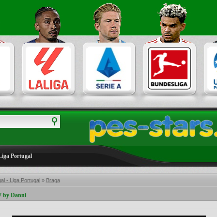
Liga Portugal
al - Liga Portugal
»
Braga
7 by Danni