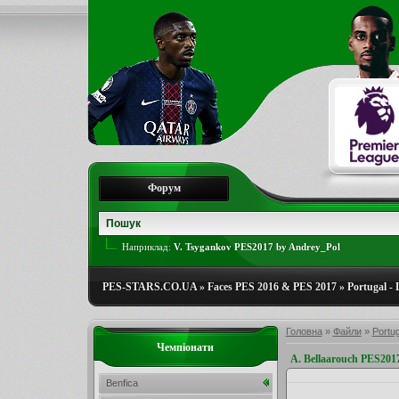
Форум
Наприклад:
V. Tsygankov PES2017 by Andrey_Pol
PES-STARS.CO.UA
»
Faces PES 2016 & PES 2017
»
Portugal - 
Головна
»
Файли
»
Portug
Чемпіонати
A. Bellaarouch PES201
Benfica