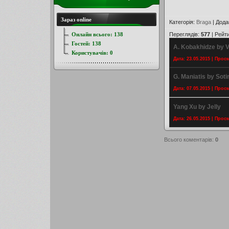
Зараз online
Категорія
:
Braga
|
Дода
Онлайн всього:
138
Переглядів
:
577
|
Рейт
Гостей:
138
A. Kobakhidze by V
Користувачів:
0
Дата: 23.05.2015 | Прос
G. Maniatis by Soti
Дата: 07.05.2015 | Прос
Yang Xu by Jelly
Дата: 26.05.2015 | Прос
Всього коментарів
:
0