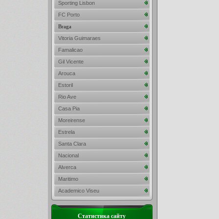
Sporting Lisbon
FC Porto
Braga
Vitoria Guimaraes
Famalicao
Gil Vicente
Arouca
Estoril
Rio Ave
Casa Pia
Moreirense
Estrela
Santa Clara
Nacional
Alverca
Maritimo
Academico Viseu
Статистика сайту