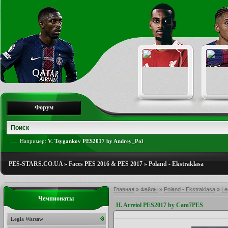
Форум
Например:
V. Tsygankov PES2017 by Andrey_Pol
PES-STARS.CO.UA
»
Faces PES 2016 & PES 2017
»
Poland - Ekstraklasa
Главная
»
Файлы
»
Poland - Ekstraklasa
»
Le
Чемпионаты
H. Arreiol PES2017 by Cam7PES
Legia Warsaw