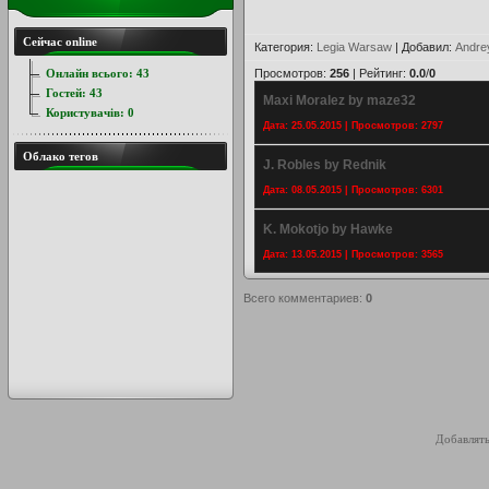
Сейчас online
Категория
:
Legia Warsaw
|
Добавил
:
Andre
Онлайн всього:
43
Просмотров
:
256
|
Рейтинг
:
0.0
/
0
Гостей:
43
Maxi Moralez by maze32
Користувачів:
0
Дата: 25.05.2015 | Просмотров: 2797
Облако тегов
J. Robles by Rednik
Дата: 08.05.2015 | Просмотров: 6301
K. Mokotjo by Hawke
Дата: 13.05.2015 | Просмотров: 3565
Всего комментариев
:
0
Добавлять