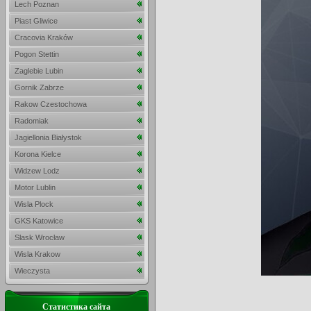
Lech Poznan
Piast Gliwice
Cracovia Kraków
Pogon Stettin
Zaglebie Lubin
Gornik Zabrze
Rakow Czestochowa
Radomiak
Jagiellonia Białystok
Korona Kielce
Widzew Lodz
Motor Lublin
Wisla Plock
GKS Katowice
Slask Wrocław
Wisla Krakow
Wieczysta
Статистика сайта