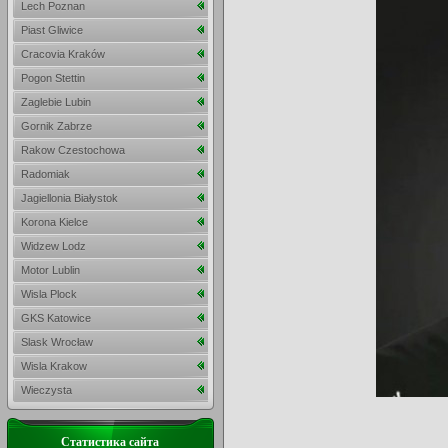
Lech Poznan
Piast Gliwice
Cracovia Kraków
Pogon Stettin
Zaglebie Lubin
Gornik Zabrze
Rakow Czestochowa
Radomiak
Jagiellonia Białystok
Korona Kielce
Widzew Lodz
Motor Lublin
Wisla Plock
GKS Katowice
Slask Wrocław
Wisla Krakow
Wieczysta
Статистика сайта