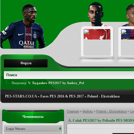
Форум
Например:
V. Tsygankov PES2017 by Andrey_Pol
PES-STARS.CO.UA
»
Faces PES 2016 & PES 2017
»
Poland - Ekstraklasa
Главная
»
Файлы
»
Poland - Ekstraklasa
»
Le
Чемпионаты
A. Colak PES2017 by Pribadie PES MOD
Legia Warsaw