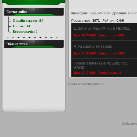
Сейчас online
Категория
:
Legia Warsaw
|
Добавил
:
Andre
Онлайн всього:
114
Просмотров
:
1071
|
Рейтинг
:
0.0
/
0
Гостей:
114
L. Sane by MarioMilan & HD3011
Користувачів:
0
Дата: 15.05.2015 | Просмотров: 6002
Облако тегов
A. Kramaric by rednik
Дата: 01.06.2015 | Просмотров: 2682
Tomoki Hayakawa PES2017 by
HARD
Дата: 27.07.2026 | Просмотров: 34
Всего комментариев
:
0
Добавлять