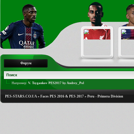
Форум
Например:
V. Tsygankov PES2017 by Andrey_Pol
PES-STARS.CO.UA
»
Faces PES 2016 & PES 2017
»
Peru - Primera Division