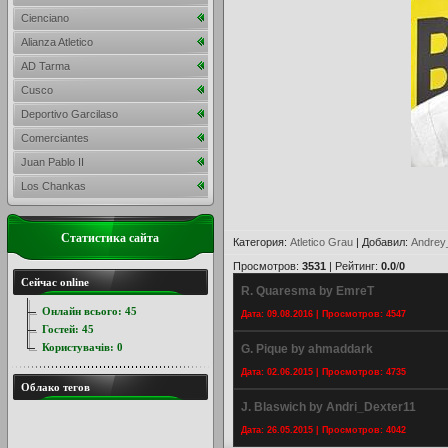
Cienciano
Alianza Atletico
AD Tarma
Cusco
Deportivo Garcilaso
Comerciantes
Juan Pablo II
Los Chankas
Статистика сайта
Категория
:
Atletico Grau
|
Добавил
:
Andrey
Просмотров
:
3531
|
Рейтинг
:
0.0
/
0
Сейчас online
R. Quaresma by EmreT
Онлайн всього:
45
Дата: 09.08.2016 | Просмотров: 4547
Гостей:
45
Користувачів:
0
G. Pique by ahmaddark
Дата: 02.06.2015 | Просмотров: 4735
Облако тегов
J. Blaswich by Andri_Dexter11
Дата: 26.05.2015 | Просмотров: 4042