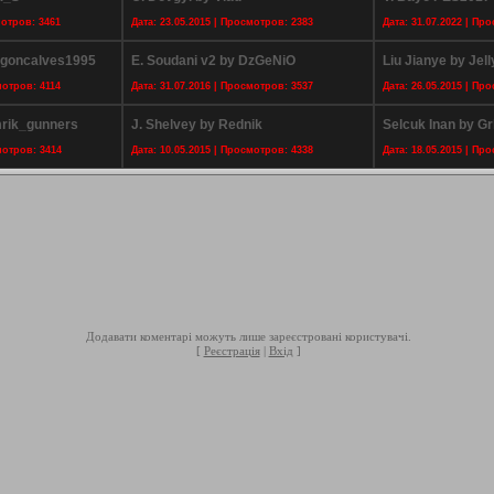
мотров: 3461
Дата: 23.05.2015 | Просмотров: 2383
Дата: 31.07.2022 | Пр
iogoncalves1995
E. Soudani v2 by DzGeNiO
Liu Jianye by Jell
мотров: 4114
Дата: 31.07.2016 | Просмотров: 3537
Дата: 26.05.2015 | Пр
mrik_gunners
J. Shelvey by Rednik
Selcuk Inan by G
мотров: 3414
Дата: 10.05.2015 | Просмотров: 4338
Дата: 18.05.2015 | Пр
Додавати коментарі можуть лише зареєстровані користувачі.
[
Реєстрація
|
Вхід
]