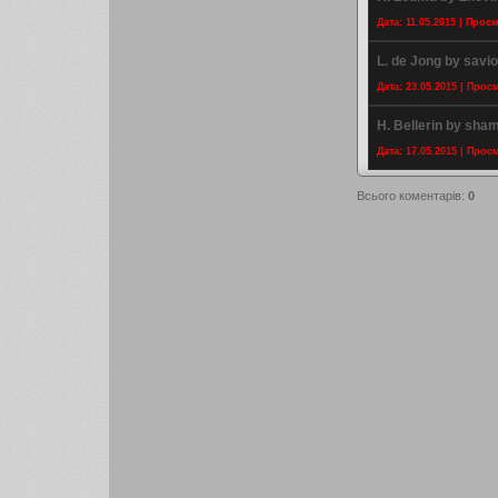
Дата: 11.05.2015 | Прос
L. de Jong by sav
Дата: 23.05.2015 | Прос
H. Bellerin by sha
Дата: 17.05.2015 | Прос
Всього коментарів
:
0