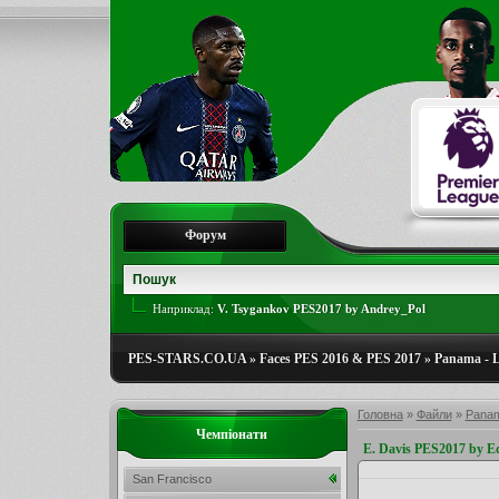
Форум
Наприклад:
V. Tsygankov PES2017 by Andrey_Pol
PES-STARS.CO.UA
»
Faces PES 2016 & PES 2017
»
Panama - 
Головна
»
Файли
»
Panam
Чемпіонати
E. Davis PES2017 by E
San Francisco