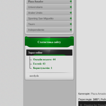
Plaza Amador
Universitario
Arabe Unido
Sporting San Miguelito
Tauro
Independiente
Статистика сайту
Зараз online
Онлайн всього:
44
Гостей:
43
Користувачів:
1
nerdydz
Категорія
:
Plaza Amado
Переглядів
:
1657
|
Рей
K. Zouma by Znovi