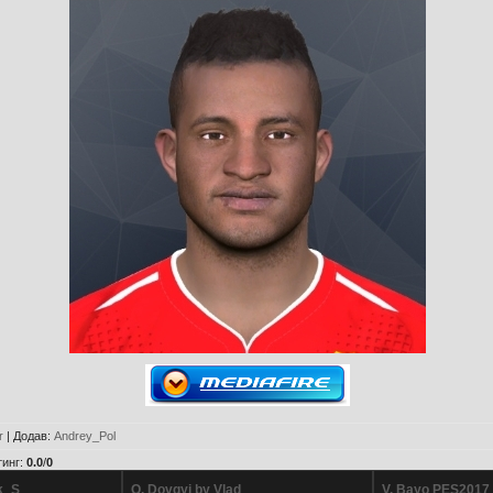
r
|
Додав
:
Andrey_Pol
тинг
:
0.0
/
0
k_S
O. Dovgyi by Vlad
V. Bayo PES2017 