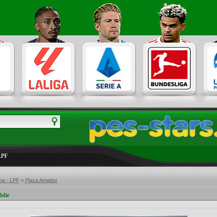
LPF
a - LPF
»
Plaza Amador
ddie