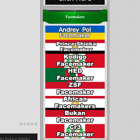
Facemakers
by Prince Shieka