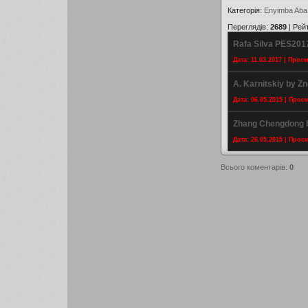
Категорія
:
Enyimba Aba
Переглядів
:
2689
|
Рей
Rafa Silva PES201
Дата: 11.03.2017 | Прос
A. Karnitskiy by Z
Дата: 06.05.2015 | Прос
Zhang Chengdong b
Дата: 26.05.2015 | Прос
Всього коментарів
:
0