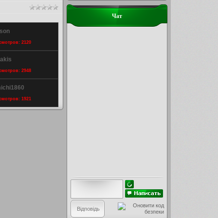
Чат
dson
осмотров: 2120
rakis
осмотров: 2948
ichi1860
осмотров: 1921