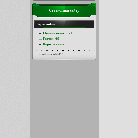
Статистика сайту
Зараз online
Онлайн всього:
70
Гостей:
69
Користувачів:
1
marlonmadrid17