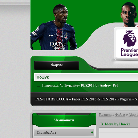
Форум
Наприклад:
V. Tsygankov PES2017 by Andrey_Pol
PES-STARS.CO.UA
»
Faces PES 2016 & PES 2017
»
Nigeria - 
Головна
»
Файли
»
Niger
Чемпіонати
B. Ideye by Hawke
Enyimba Aba