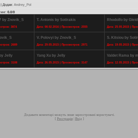
|
Додав
:
Andrey_Pol
тинг
:
0.0
/
0
7 by Znovik_S
T. Antonis by Sotirakis
Rhodolfo by Glei
мотров: 3874
Дата: 08.02.2016 | Просмотров: 2555
Дата: 25.05.2015 | Пр
novik_S
V. Polovyi by Znovik_S
S. Kitsiou by Soti
мотров: 2689
Дата: 29.05.2015 | Просмотров: 2971
Дата: 19.05.2015 | Пр
y Jelly
Yang Xu by Jelly
Valdet Rama by m
мотров: 3108
Дата: 26.05.2015 | Просмотров: 3147
Дата: 12.05.2015 | Пр
Додавати коментарі можуть лише зареєстровані користувачі.
[
Реєстрація
|
Вхід
]