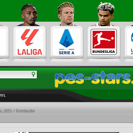
NPFL
ia - NPFL
»
Enyimba Aba