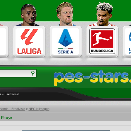
 - Eredivisie
lands - Eredivisie
»
NEC Nijmegen
y Huseyn