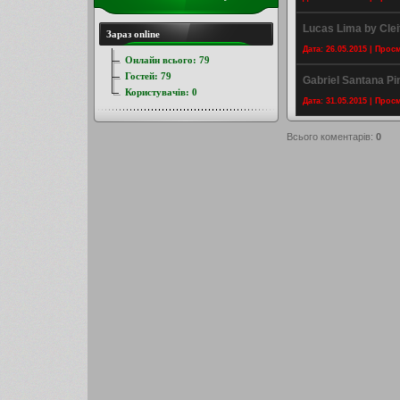
Lucas Lima by Clei
Зараз online
Дата: 26.05.2015 | Прос
Онлайн всього:
79
Гостей:
79
Gabriel Santana Pi
Користувачів:
0
Дата: 31.05.2015 | Прос
Всього коментарів
:
0