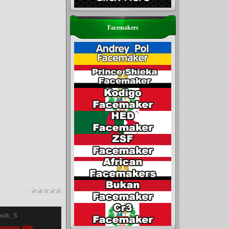
Facemakers
ovik_S
осмотров: 2544