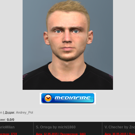
en
|
Додав
:
Andrey_Pol
инг
:
0.0
/
0
rioMilan
S. Ortega by michi1860
V. Checher by Zn
мотров: 3719
Дата: 12.05.2015 | Просмотров: 3463
Дата: 30.05.2015 | Пр