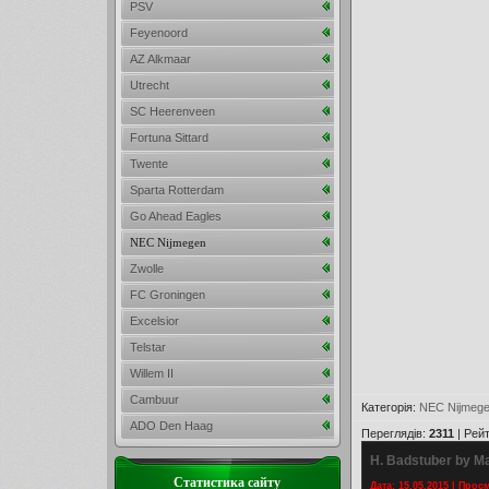
PSV
Feyenoord
AZ Alkmaar
Utrecht
SC Heerenveen
Fortuna Sittard
Twente
Sparta Rotterdam
Go Ahead Eagles
NEC Nijmegen
Zwolle
FC Groningen
Excelsior
Telstar
Willem II
Cambuur
Категорія
:
NEC Nijmeg
ADO Den Haag
Переглядів
:
2311
|
Рейт
H. Badstuber by Ma
Статистика сайту
Дата: 15.05.2015 | Прос