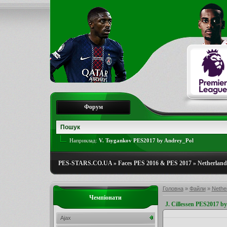
Форум
Наприклад:
V. Tsygankov PES2017 by Andrey_Pol
PES-STARS.CO.UA
»
Faces PES 2016 & PES 2017
»
Netherlands
Головна
»
Файли
»
Nether
Чемпіонати
J. Cillessen PES2017 b
Ajax