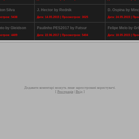
ton Silva
J. Hector by Rednik
D. Ospina by Min
мотров: 5438
Дата: 14.05.2015 | Просмотров: 3025
Дата: 24.05.2015 | Пр
nto by Gleidson
Paulinho PES2017 by Futsur
Felipe Melo by G
мотров: 4409
Дата: 22.06.2017 | Просмотров: 5404
Дата: 18.05.2015 | Пр
Додавати коментарі можуть лише зареєстровані користувачі.
[
Реєстрація
|
Вхід
]