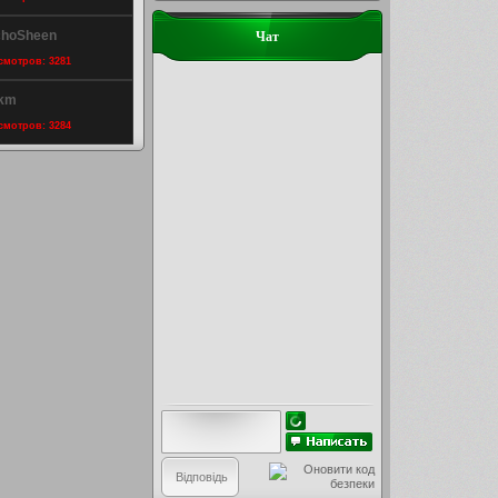
choSheen
Чат
осмотров: 3281
rkm
осмотров: 3284