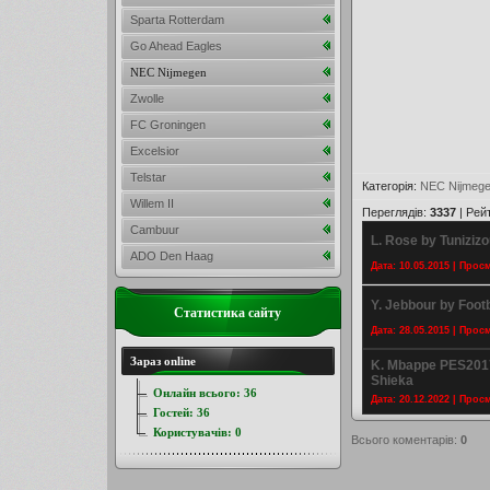
Sparta Rotterdam
Go Ahead Eagles
NEC Nijmegen
Zwolle
FC Groningen
Excelsior
Telstar
Категорія
:
NEC Nijmeg
Willem II
Переглядів
:
3337
|
Рей
Cambuur
L. Rose by Tunizizo
ADO Den Haag
Дата: 10.05.2015 | Прос
Y. Jebbour by Foot
Статистика сайту
Дата: 28.05.2015 | Прос
Зараз online
K. Mbappe PES2017
Shieka
Онлайн всього:
36
Дата: 20.12.2022 | Прос
Гостей:
36
Користувачів:
0
Всього коментарів
:
0