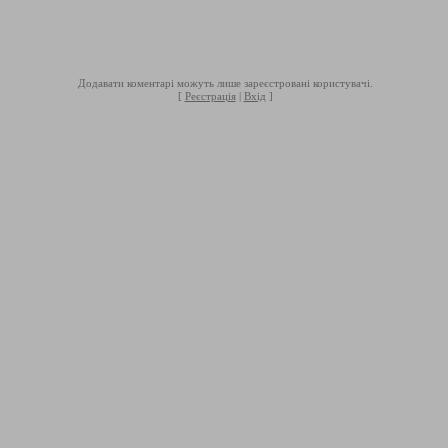
Додавати коментарі можуть лише зареєстровані користувачі.
[
Реєстрація
|
Вхід
]