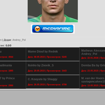
en
|
Додав
:
Andrey_Pol
тинг
:
0.0
/
0
Matheus Alessan
u
Mame Diouf by Rednik
Andrey_Pol
мотров: 4944
Дата: 08.05.2015 | Просмотров: 5245
Дата: 22.01.2018 | Пр
ballmania
Ilsinho by Znovik_S
Demba Ba by Gr
мотров: 1895
Дата: 29.05.2015 | Просмотров: 3443
Дата: 23.05.2015 | Пр
 by Prince
M. van der Hoorn
C. Kouyate by Shaggy
saviogoncalves1
Дата: 26.05.2015 | Просмотров: 4708
мотров: 2990
Дата: 13.05.2015 | Пр