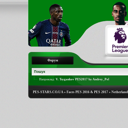
Форум
Наприклад:
V. Tsygankov PES2017 by Andrey_Pol
PES-STARS.CO.UA
»
Faces PES 2016 & PES 2017
»
Netherlands