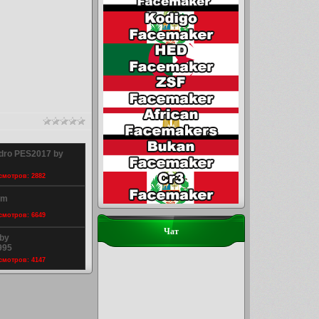
dro PES2017 by
осмотров: 2882
km
осмотров: 6649
Чат
 by
995
осмотров: 4147