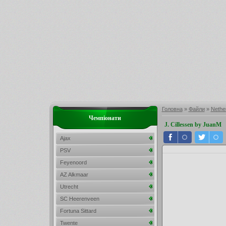
Головна
»
Файли
»
Nether
Чемпіонати
J. Cillessen by JuanM
Ajax
PSV
Feyenoord
AZ Alkmaar
Utrecht
SC Heerenveen
Fortuna Sittard
Twente