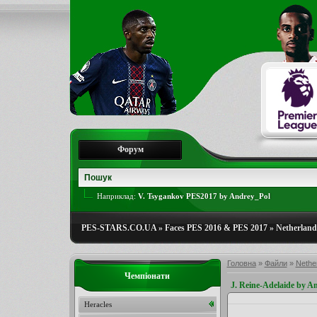
Форум
Наприклад:
V. Tsygankov PES2017 by Andrey_Pol
PES-STARS.CO.UA
»
Faces PES 2016 & PES 2017
»
Netherlands
Головна
»
Файли
»
Nether
Чемпіонати
J. Reine-Adelaide by A
Heracles