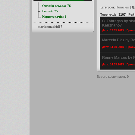
Онлайн всього:
76
Категорія
:
Heracles
|
Д
Гостей:
75
Переглядів
:
3107
|
Рей
Користувачів:
1
C. Fabregas by sh
Kairzhanov
marlonmadrid17
Дата: 12.05.2015 | Прос
Marcelo Diaz by R
Дата: 14.05.2015 | Прос
Ronny Marcos by 
Дата: 14.05.2015 | Прос
Всього коментарів
:
0