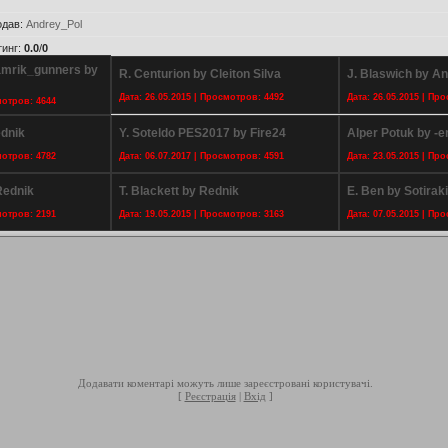
одав
:
Andrey_Pol
тинг
:
0.0
/
0
amrik_gunners by
R. Centurion by Cleiton Silva
J. Blaswich by A
Дата: 26.05.2015 | Просмотров: 4492
Дата: 26.05.2015 | Пр
мотров: 4644
ednik
Y. Soteldo PES2017 by Fire24
Alper Potuk by -
мотров: 4782
Дата: 06.07.2017 | Просмотров: 4591
Дата: 23.05.2015 | Пр
Rednik
T. Blackett by Rednik
E. Ben by Sotirak
мотров: 2191
Дата: 19.05.2015 | Просмотров: 3163
Дата: 07.05.2015 | Пр
Додавати коментарі можуть лише зареєстровані користувачі.
[
Реєстрація
|
Вхід
]