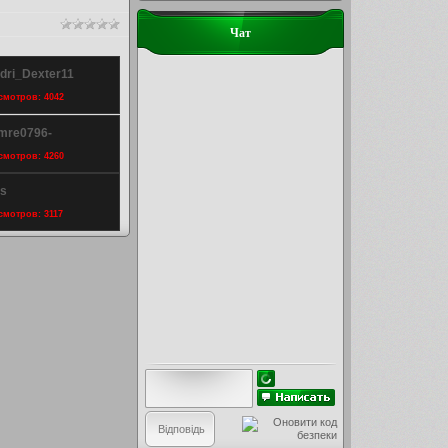
Чат
ndri_Dexter11
осмотров: 4042
emre0796-
осмотров: 4260
is
осмотров: 3117