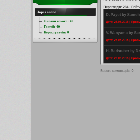
Переглядів
:
234
|
Рейт
Зараз online
D. Payet by Same
Онлайн всього:
40
Дата: 25.05.2015 | Прос
Гостей:
40
Користувачів:
0
V. Wanyama by S
Дата: 25.05.2015 | Прос
H. Badstuber by D
Дата: 25.05.2015 | Прос
Всього коментарів
:
0