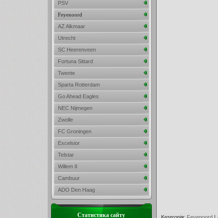
PSV
Feyenoord
AZ Alkmaar
Utrecht
SC Heerenveen
Fortuna Sittard
Twente
Sparta Rotterdam
Go Ahead Eagles
NEC Nijmegen
Zwolle
FC Groningen
Excelsior
Telstar
Willem II
Cambuur
ADO Den Haag
Статистика сайту
Категорія
:
Feyenoord
|