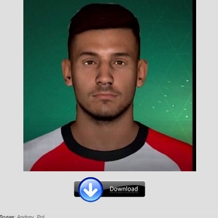
Додав
:
Andrey_Pol