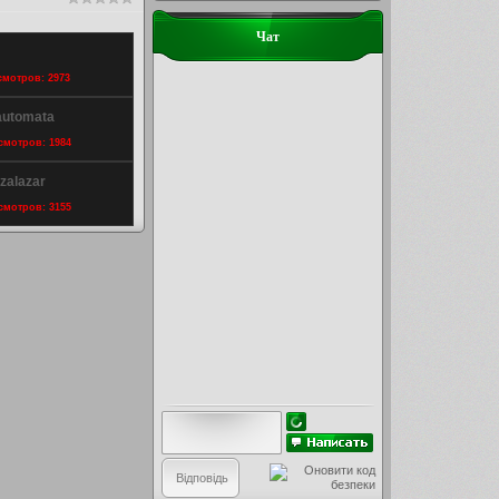
Чат
осмотров: 2973
automata
осмотров: 1984
zalazar
осмотров: 3155