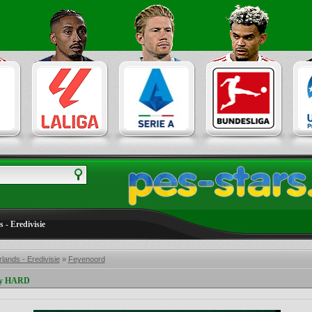
 - Eredivisie
lands - Eredivisie
»
Feyenoord
by HARD