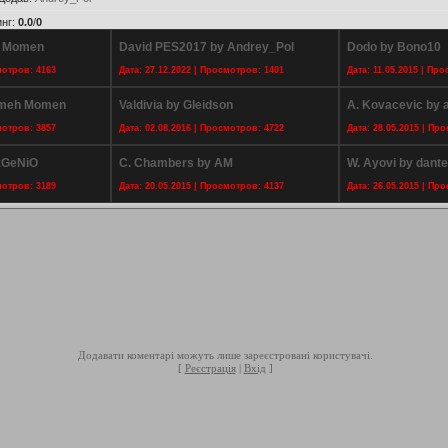
инг
:
0.0
/
0
h Momen
David PES2017 by Andrey_Pol
Dodo by Bono10
мотров: 4163
Дата: 27.12.2022 | Просмотров: 1401
Дата: 11.05.2015 | Пр
ameh Momen
Valdivia by Gleidson
A. Kovacevic by 
мотров: 3857
Дата: 02.08.2016 | Просмотров: 4722
Дата: 28.05.2015 | Пр
zGeNiO
C. Chambers by AM
W. Ayovi by dante
мотров: 3189
Дата: 20.05.2015 | Просмотров: 4137
Дата: 26.05.2015 | Пр
Додавати коментарі можуть лише зареєстровані користувачі.
[
Реєстрація
|
Вхід
]