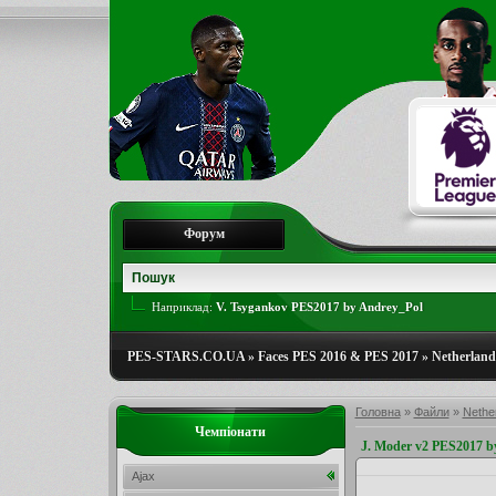
Форум
Наприклад:
V. Tsygankov PES2017 by Andrey_Pol
PES-STARS.CO.UA
»
Faces PES 2016 & PES 2017
»
Netherlands
Головна
»
Файли
»
Nether
Чемпіонати
J. Moder v2 PES2017 
Ajax