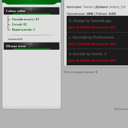
Категория
:
Twente
|
Добавил
:
Andrey_Pol
Сейчас online
Просмотров
:
1846
|
Рейтинг
:
0.0
/
0
Онлайн всього:
83
D. Atanga by TwistedLogic
Гостей:
82
Дата: 26.03.2016 | Просмотров: 2217
Користувачів:
1
L. Narsingh by Professional
tuansonttk
Дата: 19.02.2016 | Просмотров: 3572
Облако тегов
A. Kychak by Znovik_S
Дата: 30.05.2015 | Просмотров: 2665
Всего комментариев
:
0
Добавлять