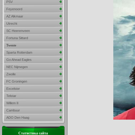
PSV
Feyenoord
AZ Alkmaar
Utrecht
SC Heerenveen
Fortuna Sittard
Twente
Sparta Rotterdam
Go Ahead Eagles
NEC Nijmegen
Zwolle
FC Groningen
Excelsior
Telstar
Willem II
Cambuur
ADO Den Haag
Статистика сайта