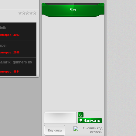
Чат
dnik
осмотров: 4103
mpei
осмотров: 2686
hamrik_gunners by
осмотров: 4644