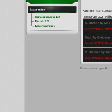
Зараз online
Категорія
:
Ajax
|
Додав
Онлайн всього:
128
Переглядів
:
392
|
Рейт
Гостей:
128
A. Moreno by Mo H
Користувачів:
0
Дата: 09.02.2016 | Прос
Dudu by Gleidson
Дата: 31.05.2015 | Прос
M. Bisevac by Tuni
Дата: 19.05.2015 | Прос
Всього коментарів
:
0