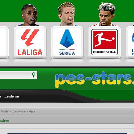
 - Eredivisie
lands - Eredivisie
»
Ajax
Andrew