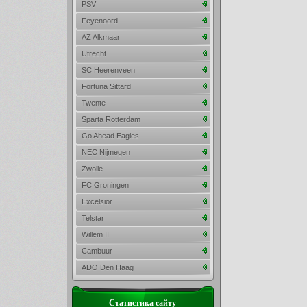
PSV
Feyenoord
AZ Alkmaar
Utrecht
SC Heerenveen
Fortuna Sittard
Twente
Sparta Rotterdam
Go Ahead Eagles
NEC Nijmegen
Zwolle
FC Groningen
Excelsior
Telstar
Willem II
Cambuur
ADO Den Haag
Статистика сайту