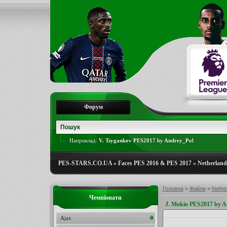
Форум
Наприклад:
V. Tsygankov PES2017 by Andrey_Pol
PES-STARS.CO.UA
»
Faces PES 2016 & PES 2017
»
Netherlands
Головна
»
Файли
»
Nether
Чемпіонати
J. Mokio PES2017 by 
Ajax