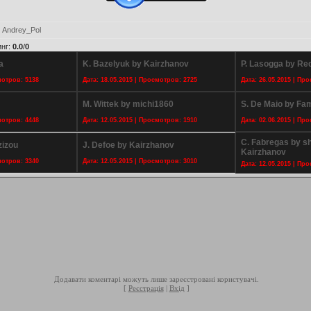
:
Andrey_Pol
инг
:
0.0
/
0
a
K. Bazelyuk by Kairzhanov
P. Lasogga by Re
мотров: 5138
Дата: 18.05.2015 | Просмотров: 2725
Дата: 26.05.2015 | Пр
M. Wittek by michi1860
S. De Maio by Fa
мотров: 4448
Дата: 12.05.2015 | Просмотров: 1910
Дата: 02.06.2015 | Пр
C. Fabregas by s
zizou
J. Defoe by Kairzhanov
Kairzhanov
мотров: 3340
Дата: 12.05.2015 | Просмотров: 3010
Дата: 12.05.2015 | Пр
Додавати коментарі можуть лише зареєстровані користувачі.
[
Реєстрація
|
Вхід
]