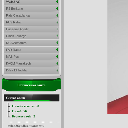
Wydad AC
RS Berkane
Raja Casablanca
FUS Rabat
Hassania Agadir
Union Touarga
RCA Zemamra
FAR Rabat
MAS Fes
KACM Marrakech
Difaa El Jadida
Статистика сайта
Сейчас online
Онлайн всього:
58
Гостей:
56
Користувачів:
2
milan26yudhis
,
tuansonttk