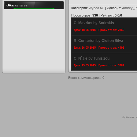
Облако тегов
Категория
:
Wydad AC
|
Добавил
:
Andrey_P
Просмотров
:
936
|
Рейтинг
:
0.0
/
0
C. Mavrias by Sotirakis
Дата: 18.05.2015 | Просмотров: 2366
R. Centurion by Cleiton Silva
Дата: 26.05.2015 | Просмотров: 4492
C. N`Jie by Tunizizou
Дата: 19.05.2015 | Просмотров: 3781
Всего комментариев
:
0
Добавлять