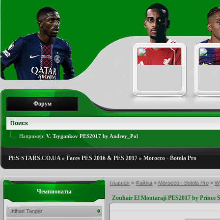
Форум
Например:
V. Tsygankov PES2017 by Andrey_Pol
PES-STARS.CO.UA
»
Faces PES 2016 & PES 2017
»
Morocco - Botola Pro
Главная
»
Файлы
»
Morocco - Botola Pro
»
W
Чемпионаты
Zouhair El Moutaraji PES2017 by Prince 
Ittihad Tanger