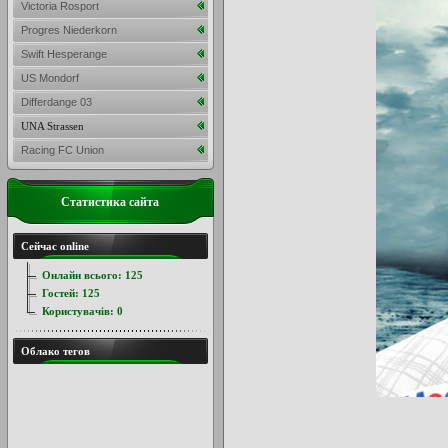
Victoria Rosport
Progres Niederkorn
Swift Hesperange
US Mondorf
Differdange 03
UNA Strassen
Racing FC Union
Статистика сайта
Сейчас online
Онлайн всього:
125
Гостей:
125
Користувачів:
0
Облако тегов