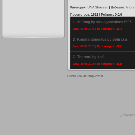
Категория
:
UNA Strassen
|
Добавил
:
Andre
Просмотров
:
1582
|
Рейтинг
:
0.0
/
0
L. de Jong by saviogoncalves1995
Дата: 23.05.2015 | Просмотров: 4113
D. Konstantopoulos by Sotirakis
Дата: 09.05.2015 | Просмотров: 4254
C. Thereau by kpt1
Дата: 20.05.2015 | Просмотров: 4145
Всего комментариев
:
0
Добавлять