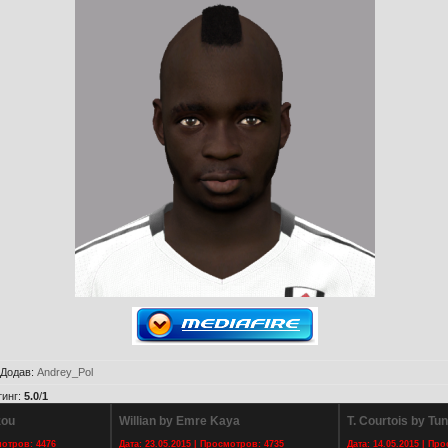
Додав
:
Andrey_Pol
тинг
:
5.0
/
1
zou
Willian by Emre Kaya
T. Courtois by Tun
мотров: 4476
Дата: 23.05.2015 | Просмотров: 4735
Дата: 14.05.2015 | Пр