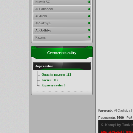
Kuwait SC
Al-Fahaheel
Al-Arabi
Al-Salmiya
Al Qadisiya
Kazma
Статистика сайту
Зараз online
Онлайн всього:
112
Гостей:
112
Користувачів:
0
Категорія
:
Al Qadisiya
|
Переглядів
:
5600
|
Рей
K. Kampl by Tunizi
Дата: 19.05.2015 | Прос