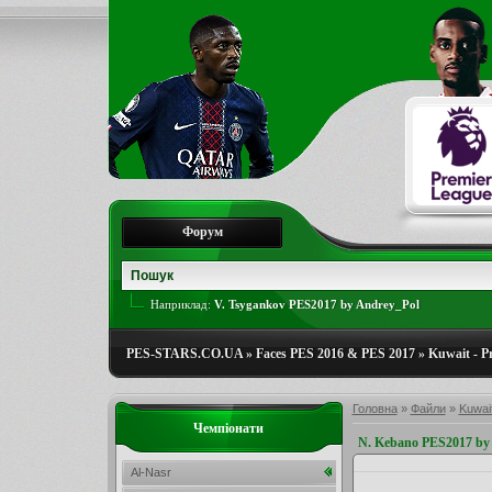
Форум
Наприклад:
V. Tsygankov PES2017 by Andrey_Pol
PES-STARS.CO.UA
»
Faces PES 2016 & PES 2017
»
Kuwait - P
Головна
»
Файли
»
Kuwai
Чемпіонати
N. Kebano PES2017 by
Al-Nasr