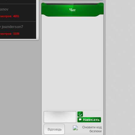
hanov
Чат
осмотров: 4651
y joanderson7
осмотров: 3339