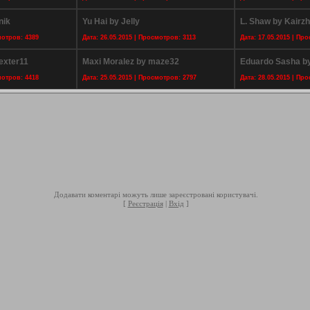
nik
Yu Hai by Jelly
L. Shaw by Kairz
мотров: 4389
Дата: 26.05.2015 | Просмотров: 3113
Дата: 17.05.2015 | Пр
exter11
Maxi Moralez by maze32
Eduardo Sasha b
мотров: 4418
Дата: 25.05.2015 | Просмотров: 2797
Дата: 28.05.2015 | Пр
Додавати коментарі можуть лише зареєстровані користувачі.
[
Реєстрація
|
Вхід
]