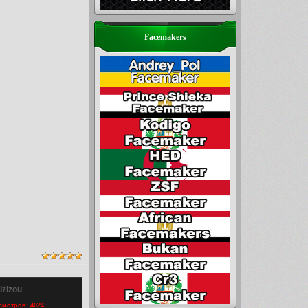
Facemakers
izizou
осмотров: 4024