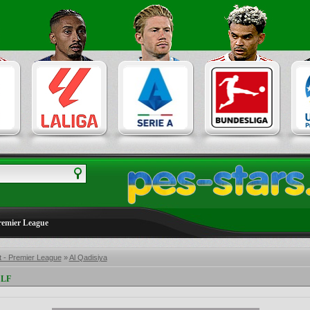
remier League
t - Premier League
»
Al Qadisiya
 LF