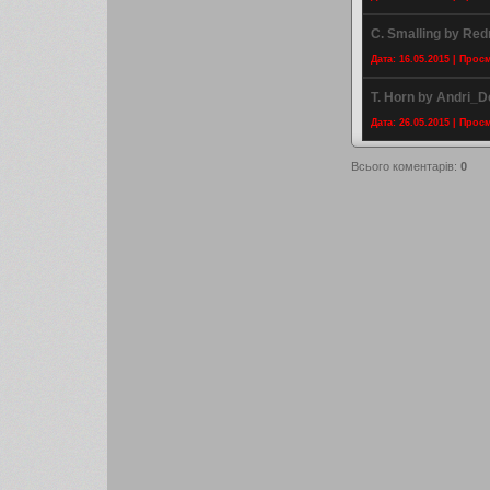
C. Smalling by Red
Дата: 16.05.2015 | Прос
T. Horn by Andri_D
Дата: 26.05.2015 | Прос
Всього коментарів
:
0