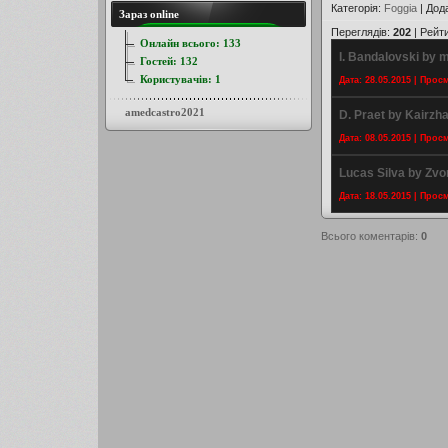
Категорія
:
Foggia
|
Дод
Зараз online
Переглядів
:
202
|
Рейт
Онлайн всього:
133
I. Bandalovski by 
Гостей:
132
Користувачів:
1
Дата: 28.05.2015 | Прос
amedcastro2021
D. Praet by Kairzh
Дата: 08.05.2015 | Прос
Lucas Silva by Zvo
Дата: 18.05.2015 | Прос
Всього коментарів
:
0