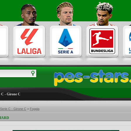
ie C - Girone C
- Serie C - Girone C
»
Foggia
 HARD