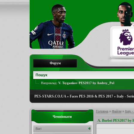
Форум
Наприклад:
V. Tsygankov PES2017 by Andrey_Pol
PES-STARS.CO.UA
»
Faces PES 2016 & PES 2017
»
Italy - Ser
Головна
»
Файли
»
Italy 
Чемпіонати
A. Borbei PES2017 by
Bari