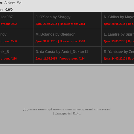
ав
:
Andrey_Pol
инг
:
0.0
/
0
milos987
J. O'Shea by Shaggy
N. Ghilas by May
мотров: 2062
Дата: 29.05.2015 | Просмотров: 2384
Дата: 28.05.2015 | Пр
anov
M. Bolanos by Gleidson
L. Landre by Spir
мотров: 4556
Дата: 31.05.2015 | Просмотров: 2510
Дата: 19.05.2015 | Пр
nik_S
D. da Costa by Andri_Dexter11
R. Yanbaev by Zn
мотров: 4296
Дата: 11.05.2015 | Просмотров: 4194
Дата: 24.05.2015 | Пр
Додавати коментарі можуть лише зареєстровані користувачі.
[
Реєстрація
|
Вхід
]