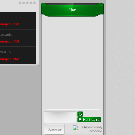
Чат
o
осмотров: 2035
itusanto
осмотров: 3483
ovik_S
осмотров: 2145