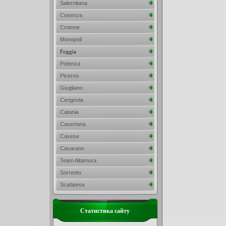
Salernitana
Cosenza
Crotone
Monopoli
Foggia
Potenza
Picerno
Giugliano
Cerignola
Catania
Casertana
Cavese
Casarano
Team Altamura
Sorrento
Scafatese
Статистика сайту