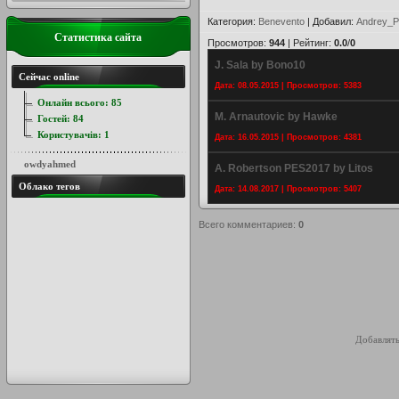
Категория
:
Benevento
|
Добавил
:
Andrey_P
Статистика сайта
Просмотров
:
944
|
Рейтинг
:
0.0
/
0
J. Sala by Bono10
Сейчас online
Дата: 08.05.2015 | Просмотров: 5383
Онлайн всього:
85
M. Arnautovic by Hawke
Гостей:
84
Користувачів:
1
Дата: 16.05.2015 | Просмотров: 4381
owdyahmed
A. Robertson PES2017 by Litos
Облако тегов
Дата: 14.08.2017 | Просмотров: 5407
Всего комментариев
:
0
Добавлять