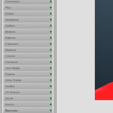
Cremonese
Pisa
Empoli
Sampdoria
Sudtirol
Modena
Palermo
Catanzaro
Mantova
Cesena
Carrarese
Juve Stabia
Padova
Virtus Entella
Avellino
LR Vicenza
Ascoli
Arezzo
Benevento