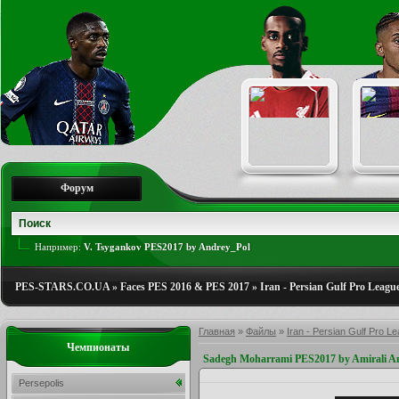
Форум
Например:
V. Tsygankov PES2017 by Andrey_Pol
PES-STARS.CO.UA
»
Faces PES 2016 & PES 2017
»
Iran - Persian Gulf Pro Leagu
Главная
»
Файлы
»
Iran - Persian Gulf Pro L
Чемпионаты
Sadegh Moharrami PES2017 by Amirali 
Persepolis