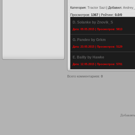
Категория
:
Tractor Sazi
|
Добавил
:
Andrey_
Просмотров
:
1367
|
Рейтинг
:
0.0
/
0
D. Solanke by Znovik_S
Дата: 09.05.2015 | Просмотров: 5813
G. Pandev by Grkm
Дата: 23.05.2015 | Просмотров: 5129
E. Bailly by Hawke
Дата: 12.05.2015 | Просмотров: 5701
Всего комментариев
:
0
Добавлять