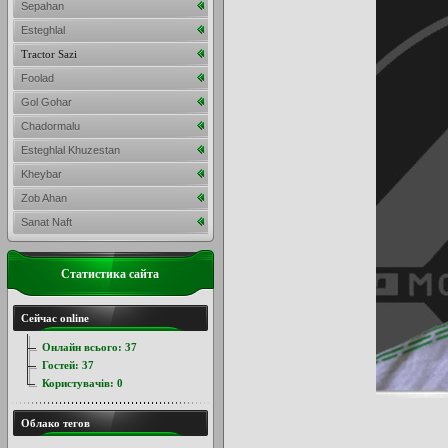
Sepahan
Esteghlal
Tractor Sazi
Foolad
Gol Gohar
Chadormalu
Esteghlal Khuzestan
Kheybar
Zob Ahan
Sanat Naft
Статистика сайта
Сейчас online
Онлайн всього:
37
Гостей:
37
Користувачів:
0
Облако тегов