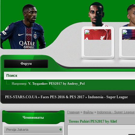
Форум
Например:
V. Tsygankov PES2017 by Andrey_Pol
PES-STARS.CO.UA
»
Faces PES 2016 & PES 2017
»
Indonesia - Super League
Главная
»
Файлы
»
Indonesia - Super League
Чемпионаты
Terens Puhiri PES2017 by Alief
Persija Jakarta