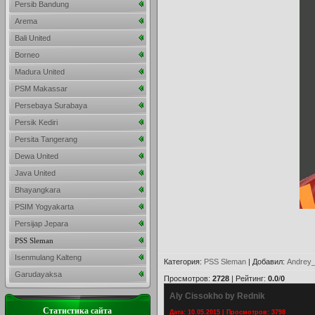
Persib Bandung
Arema
Bali United
Borneo
Madura United
PSM Makassar
Persebaya Surabaya
Persik Kediri
Persita Tangerang
Dewa United
Java United
Bhayangkara
PSIM Yogyakarta
Persijap Jepara
PSS Sleman
Isenmulang Kalteng
Категория
:
PSS Sleman
|
Добавил
:
Andrey_
Garudayaksa
Просмотров
:
2728
|
Рейтинг
:
0.0
/
0
Aly Cissokho by Rednik
Статистика сайта
Дата: 10.05.2015 | Просмотров: 3798