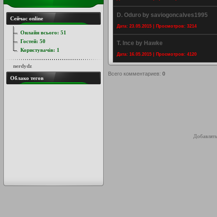
D. Oduro by saviogoncalves1995
Сейчас online
Дата: 23.05.2015 | Просмотров: 3214
Онлайн всього:
51
Гостей:
50
T. Ince by Hawke
Користувачів:
1
Дата: 16.05.2015 | Просмотров: 4120
nerdydz
Всего комментариев
:
0
Облако тегов
Добавлять