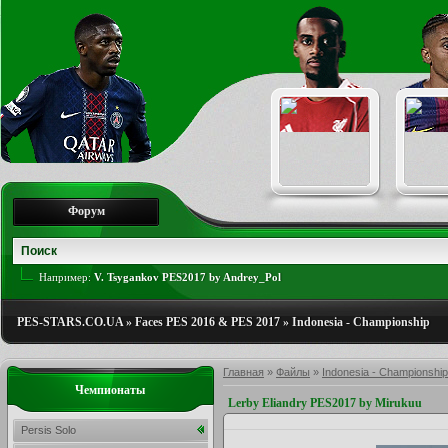
Форум
Например:
V. Tsygankov PES2017 by Andrey_Pol
PES-STARS.CO.UA
»
Faces PES 2016 & PES 2017
»
Indonesia - Championship
Главная
»
Файлы
»
Indonesia - Championship
Чемпионаты
Lerby Eliandry PES2017 by Mirukuu
Persis Solo