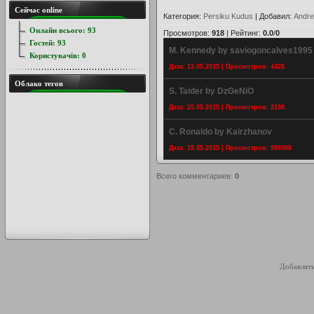
Сейчас online
Категория
:
Persiku Kudus
|
Добавил
:
Andre
Онлайн всього:
93
Просмотров
:
918
|
Рейтинг
:
0.0
/
0
Гостей:
93
M. Kennedy by saviogoncalves1995
Користувачів:
0
Дата: 13.05.2015 | Просмотров: 4428
Облако тегов
S. Taider by DzGeNiO
Дата: 25.05.2015 | Просмотров: 2198
C. Ronaldo by Kairzhanov
Дата: 19.05.2015 | Просмотров: 996988
Всего комментариев
:
0
Добавлять