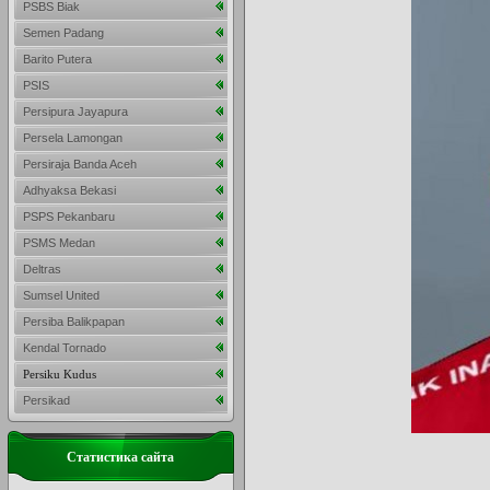
PSBS Biak
Semen Padang
Barito Putera
PSIS
Persipura Jayapura
Persela Lamongan
Persiraja Banda Aceh
Adhyaksa Bekasi
PSPS Pekanbaru
PSMS Medan
Deltras
Sumsel United
Persiba Balikpapan
Kendal Tornado
Persiku Kudus
Persikad
Статистика сайта