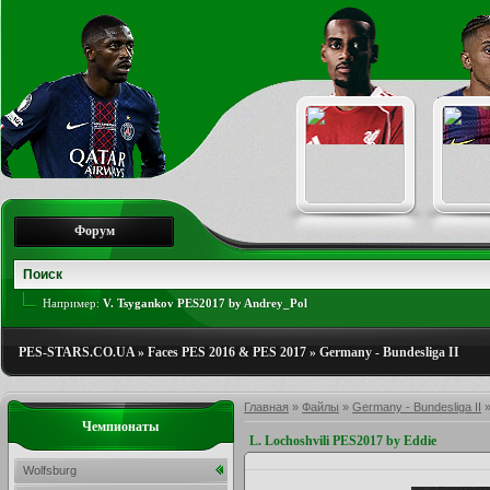
Форум
Например:
V. Tsygankov PES2017 by Andrey_Pol
PES-STARS.CO.UA
»
Faces PES 2016 & PES 2017
»
Germany - Bundesliga II
Главная
»
Файлы
»
Germany - Bundesliga II
Чемпионаты
L. Lochoshvili PES2017 by Eddie
Wolfsburg