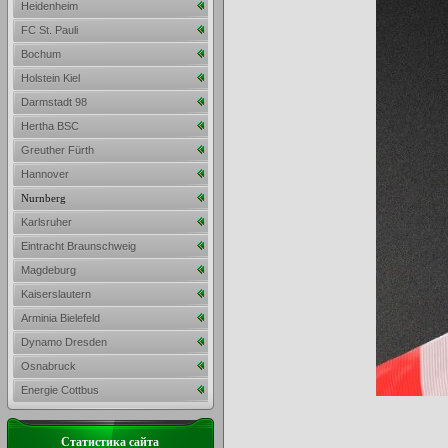
Heidenheim
FC St. Pauli
Bochum
Holstein Kiel
Darmstadt 98
Hertha BSC
Greuther Fürth
Hannover
Nurnberg
Karlsruher
Eintracht Braunschweig
Magdeburg
Kaiserslautern
Arminia Bielefeld
Dynamo Dresden
Osnabruck
Energie Cottbus
Статистика сайта