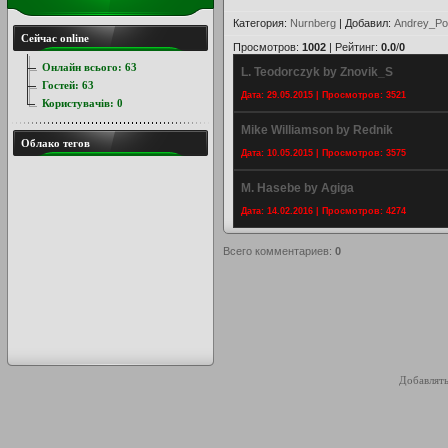
Категория
:
Nurnberg
|
Добавил
:
Andrey_Po
Сейчас online
Просмотров
:
1002
|
Рейтинг
:
0.0
/
0
Онлайн всього:
63
L. Teodorczyk by Znovik_S
Гостей:
63
Дата: 29.05.2015 | Просмотров: 3521
Користувачів:
0
Mike Williamson by Rednik
Облако тегов
Дата: 10.05.2015 | Просмотров: 3575
M. Hasebe by Agiga
Дата: 14.02.2016 | Просмотров: 4274
Всего комментариев
:
0
Добавлять