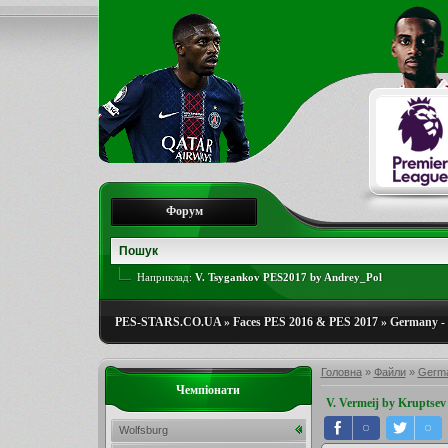
Форум
Наприклад:
V. Tsygankov PES2017 by Andrey_Pol
PES-STARS.CO.UA
»
Faces PES 2016 & PES 2017
»
Germany - 
Головна
»
Файли
»
Germa
Чемпіонати
V. Vermeij by Kruptsev
Wolfsburg