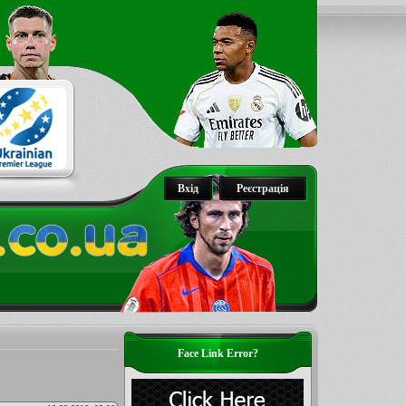
Вхід
Реєстрація
Face Link Error?