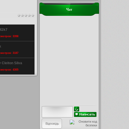
Чат
gM2k7
осмотров: 3398
k
осмотров: 3187
 Cleiton Silva
осмотров: 4305