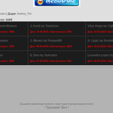
sden
|
Додав
:
Andrey_Pol
тинг
:
0.0
/
0
ameh Momen
J. Korb by Tunizizou
Vitor Hugo by C
мотров: 3856
Дата: 19.05.2015 | Просмотров: 3203
Дата: 24.05.2015 | Пр
usanto
J. Menez by Fampei89
A. Ljajic by Redni
мотров: 4700
Дата: 08.05.2015 | Просмотров: 3693
Дата: 16.05.2015 | Пр
ev
E. Ben by Sotirakis
Lisandro Lopez by
мотров: 4663
Дата: 07.05.2015 | Просмотров: 3116
Дата: 26.05.2015 | Пр
Додавати коментарі можуть лише зареєстровані користувачі.
[
Реєстрація
|
Вхід
]