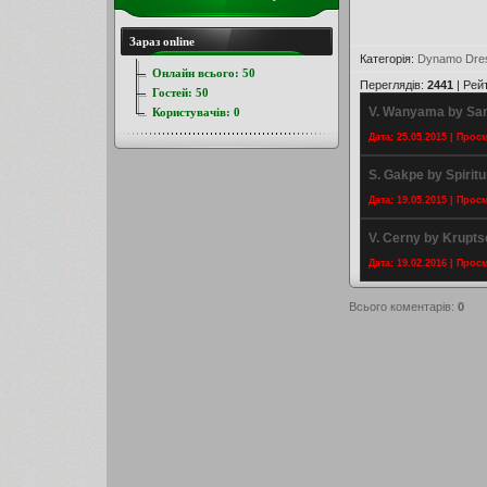
Зараз online
Категорія
:
Dynamo Dre
Онлайн всього:
50
Переглядів
:
2441
|
Рей
Гостей:
50
V. Wanyama by S
Користувачів:
0
Дата: 25.05.2015 | Прос
S. Gakpe by Spirit
Дата: 19.05.2015 | Прос
V. Cerny by Krupts
Дата: 19.02.2016 | Прос
Всього коментарів
:
0