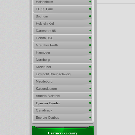
Heidenheim
FC St. Pauli
Bochum
Holstein Kiel
Darmstadt 98
Hertha BSC
Greuther Fürth
Hannover
Nurnberg
Karlsruher
Eintracht Braunschweig
Magdeburg
Kaiserslautern
Arminia Bielefeld
Dynamo Dresden
Osnabruck
Energie Cottbus
Статистика сайту