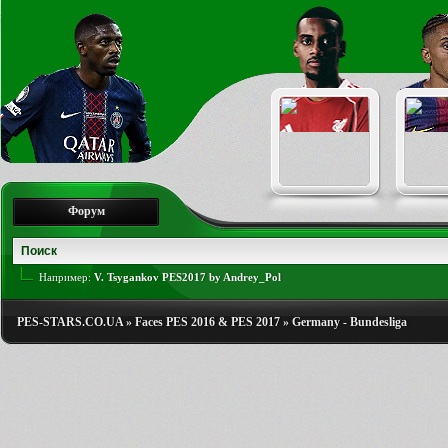
Форум
Например:
V. Tsygankov PES2017 by Andrey_Pol
PES-STARS.CO.UA
»
Faces PES 2016 & PES 2017
»
Germany - Bundesliga