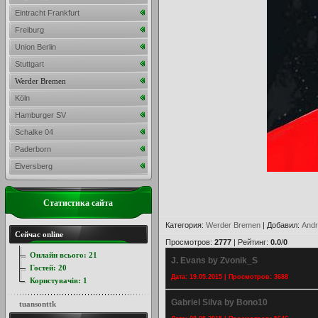
Eintracht Frankfurt
Freiburg
Union Berlin
Stuttgart
Werder Bremen
Köln
Hamburger SV
Schalke 04
Paderborn
Elversberg
Статистика сайта
Категория
:
Werder Bremen
|
Добавил
:
Andr
Сейчас online
Просмотров
:
2777
|
Рейтинг
:
0.0
/
0
Онлайн всього:
21
J. Evans by Zvonik_S
Гостей:
20
Дата: 19.05.2015 | Просмотров: 3688
Користувачів:
1
Gabriel Silva by Bono10
tuansonttk