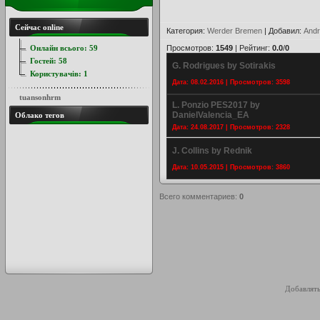
Сейчас online
Категория
:
Werder Bremen
|
Добавил
:
Andr
Онлайн всього:
59
Просмотров
:
1549
|
Рейтинг
:
0.0
/
0
Гостей:
58
G. Rodrigues by Sotirakis
Користувачів:
1
Дата: 08.02.2016 | Просмотров: 3598
tuansonhrm
L. Ponzio PES2017 by
DanielValencia_EA
Облако тегов
Дата: 24.08.2017 | Просмотров: 2328
J. Collins by Rednik
Дата: 10.05.2015 | Просмотров: 3860
Всего комментариев
:
0
Добавлять