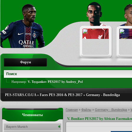
Форум
Например:
V. Tsygankov PES2017 by Andrey_Pol
PES-STARS.CO.UA
»
Faces PES 2016 & PES 2017
»
Germany - Bundesliga
Главная
»
Файлы
»
Germany - Bundesliga
»
Чемпионаты
V. Boniface PES2017 by African Facemake
Bayern Munich