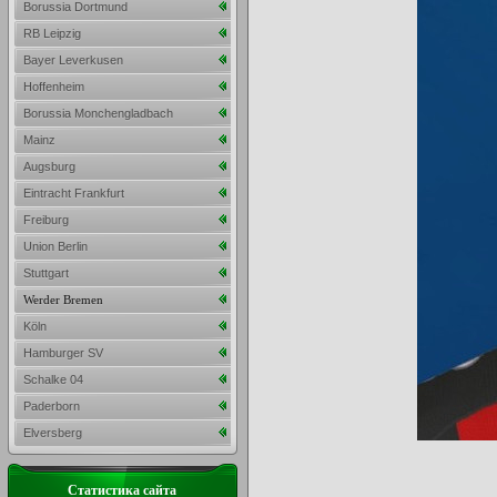
Borussia Dortmund
RB Leipzig
Bayer Leverkusen
Hoffenheim
Borussia Monchengladbach
Mainz
Augsburg
Eintracht Frankfurt
Freiburg
Union Berlin
Stuttgart
Werder Bremen
Köln
Hamburger SV
Schalke 04
Paderborn
Elversberg
Статистика сайта