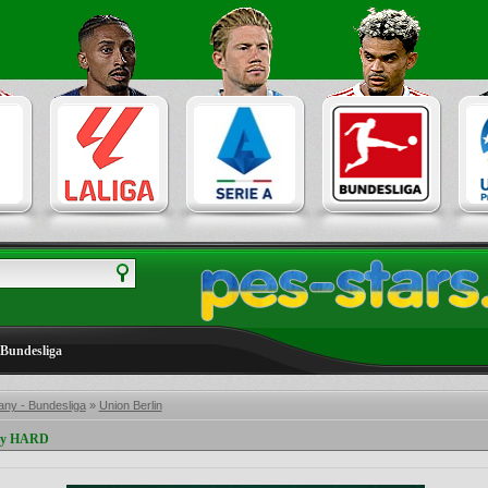
Bundesliga
ny - Bundesliga
»
Union Berlin
 by HARD