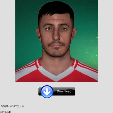
|
Додав
:
Andrey_Pol
инг
:
0.0
/
0