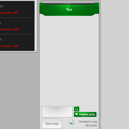
ga
Чат
осмотров: 4274
k
осмотров: 4328
k
осмотров: 3101