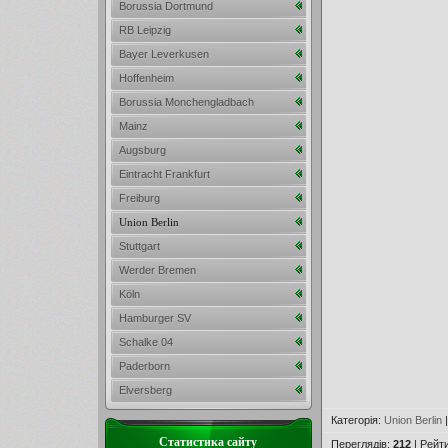
Borussia Dortmund
RB Leipzig
Bayer Leverkusen
Hoffenheim
Borussia Monchengladbach
Mainz
Augsburg
Eintracht Frankfurt
Freiburg
Union Berlin
Stuttgart
Werder Bremen
Köln
Hamburger SV
Schalke 04
Paderborn
Elversberg
Категорія
:
Union Berlin
Статистика сайту
Переглядів
:
212
|
Рейт