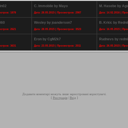
in02
C. Immobile by Mayo
M. Hasebe by Agi
мотров: 1878
Дата: 28.05.2015 | Просмотров: 2987
Дата: 14.02.2016 | Пр
860
Wesley by joanderson7
B. Krkic by Redni
мотров: 2621
Дата: 28.05.2015 | Просмотров: 3523
Дата: 16.05.2015 | Пр
Eron by CgM2k7
Rudnevs by redni
мотров: 3631
Дата: 23.05.2015 | Просмотров: 2011
Дата: 26.05.2015 | Пр
Додавати коментарі можуть лише зареєстровані користувачі.
[
Реєстрація
|
Вхід
]