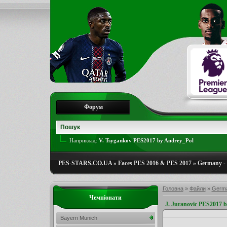
Форум
Наприклад:
V. Tsygankov PES2017 by Andrey_Pol
PES-STARS.CO.UA
»
Faces PES 2016 & PES 2017
»
Germany - 
Головна
»
Файли
»
Germa
Чемпіонати
J. Juranovic PES2017
Bayern Munich