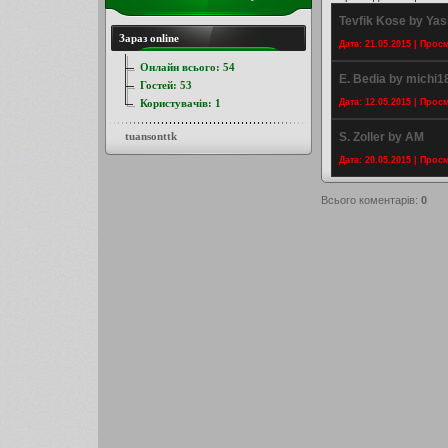
Tevfik Kose by Yas
Зараз online
Дата: 21.05.2015 | Прос
Онлайн всього:
54
E. Bedia by michi1
Гостей:
53
Користувачів:
1
Дата: 12.05.2015 | Прос
tuansonttk
S. Zoller by AM
Дата: 20.05.2015 | Прос
Всього коментарів
:
0