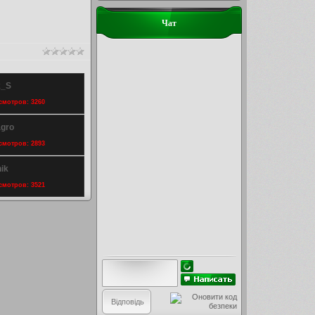
Чат
k_S
осмотров: 3260
agro
осмотров: 2893
ik
осмотров: 3521