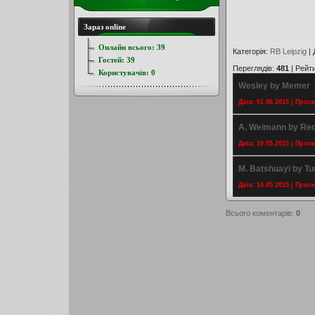
Зараз online
Онлайн всього:
39
Категорія
:
RB Leipzig
|
Гостей:
39
Переглядів
:
481
|
Рейт
Користувачів:
0
Wesley by Memer
Дата: 01.06.2015 | Прос
A. Weimann by Red
Дата: 10.05.2015 | Прос
M. Batshuayi by Tu
Дата: 14.05.2015 | Прос
Всього коментарів
:
0