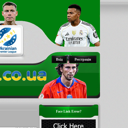
Вхід
Реєстрація
Face Link Error?