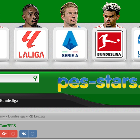
Bundesliga
ny - Bundesliga
»
RB Leipzig
y Cam7PES