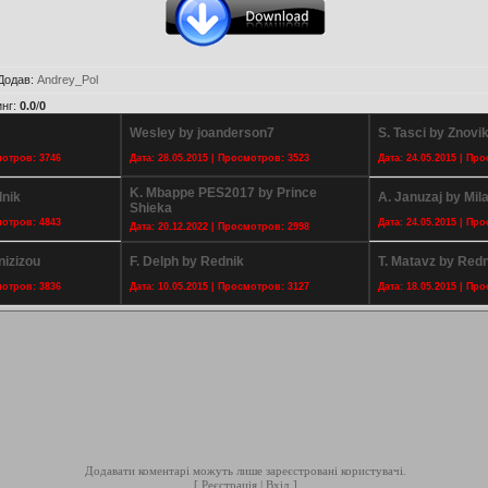
Додав
:
Andrey_Pol
инг
:
0.0
/
0
Wesley by joanderson7
S. Tasci by Znovi
мотров: 3746
Дата: 28.05.2015 | Просмотров: 3523
Дата: 24.05.2015 | Пр
K. Mbappe PES2017 by Prince
nik
A. Januzaj by Mil
Shieka
мотров: 4843
Дата: 24.05.2015 | Пр
Дата: 20.12.2022 | Просмотров: 2998
nizizou
F. Delph by Rednik
T. Matavz by Redn
мотров: 3836
Дата: 10.05.2015 | Просмотров: 3127
Дата: 18.05.2015 | Пр
Додавати коментарі можуть лише зареєстровані користувачі.
[
Реєстрація
|
Вхід
]