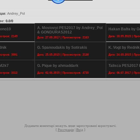
дав
:
Andrey_Pol
инг
:
0.0
/
0
A. Mostovyi PES2017 by Andrey_Pol
Bono10
Hakan Balta by 
& GONDURAS2012
мотров: 2149
Дата: 18.05.2015 | Пр
Дата: 27.09.2017 | Просмотров: 2163
dnik
G. Spanoudakis by Sotirakis
K. Vogt by Rednik
мотров: 3091
Дата: 25.05.2015 | Просмотров: 2128
Дата: 24.05.2015 | Пр
gM2k7
G. Pique by ahmaddark
Talisca PES2017 
мотров: 3312
Дата: 02.06.2015 | Просмотров: 4735
Дата: 06.07.2017 | Пр
Додавати коментарі можуть лише зареєстровані користувачі.
[
Реєстрація
|
Вхід
]