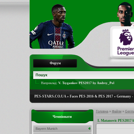
Форум
Наприклад:
V. Tsygankov PES2017 by Andrey_Pol
PES-STARS.CO.UA
»
Faces PES 2016 & PES 2017
»
Germany - 
Головна
»
Файли
»
Germa
Чемпіонати
I. Matanovic PES2017 
Bayern Munich