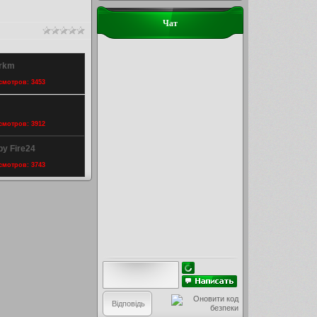
Чат
Grkm
осмотров: 3453
осмотров: 3912
by Fire24
осмотров: 3743