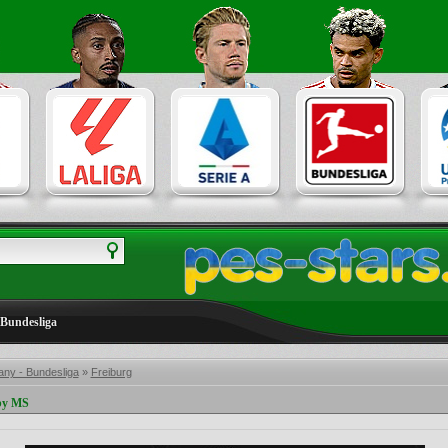
Bundesliga
ny - Bundesliga
»
Freiburg
by MS