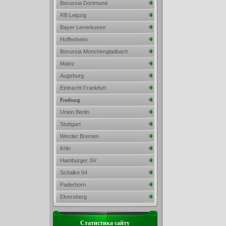
Borussia Dortmund
RB Leipzig
Bayer Leverkusen
Hoffenheim
Borussia Monchengladbach
Mainz
Augsburg
Eintracht Frankfurt
Freiburg
Union Berlin
Stuttgart
Werder Bremen
Köln
Hamburger SV
Schalke 04
Paderborn
Elversberg
Статистика сайту