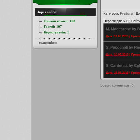
Зараз online
Категорія
:
Freiburg
|
До
Онлайн всього:
108
Переглядів
:
508
|
Рейт
Гостей:
107
M. Maccarone by 
Користувачів:
1
Дата: 14.05.2015 | Прос
tuansonhrm
S. Pocognoli by Re
Дата: 10.05.2015 | Прос
S. Cardenas by C
Дата: 23.05.2015 | Прос
Всього коментарів
:
0