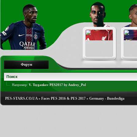
Форум
Например:
V. Tsygankov PES2017 by Andrey_Pol
PES-STARS.CO.UA
»
Faces PES 2016 & PES 2017
»
Germany - Bundesliga