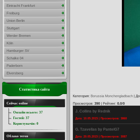
Eintracht Frankfurt
Freiburg
Union Berlin
Stuttgart
Werder Bremen
Köln
Hamburger SV
Schalke 04
Paderborn
Elversberg
Статистика сайта
Категория
:
Borussia Monchengladbach
|
До
Сейчас online
Просмотров
:
390
|
Рейтинг
:
0.0
/
0
J. Collins by Rednik
Онлайн всього:
37
Гостей:
37
Дата: 10.05.2015 | Просмотров: 3860
Користувачів:
0
G. Tzavellas by PantelG7
Облако тегов
Дата: 20.05.2015 | Просмотров: 3087