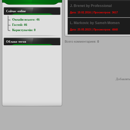
J. Brenet by Professional
Сейчас online
Дата: 19.02.2016 | Просмотров: 3617
Онлайн всього:
46
L. Markovic by Sameh Momen
Гостей:
46
Користувачів:
0
Дата: 25.05.2015 | Просмотров: 4840
Облако тегов
Всего комментариев
:
0
Добавлять