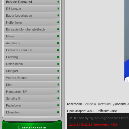
Borussia Dortmund
RB Leipzig
Bayer Leverkusen
Hoffenheim
Borussia Monchengladbach
Mainz
Augsburg
Eintracht Frankfurt
Freiburg
Union Berlin
Stuttgart
Werder Bremen
Köln
Hamburger SV
Schalke 04
Категория
:
Borussia Dortmund
|
Добавил
:
A
Paderborn
Просмотров
:
3991
|
Рейтинг
:
0.0
/
0
Elversberg
M. Kennedy by saviogoncalves1995
Дата: 13.05.2015 | Просмотров: 4428
Статистика сайта