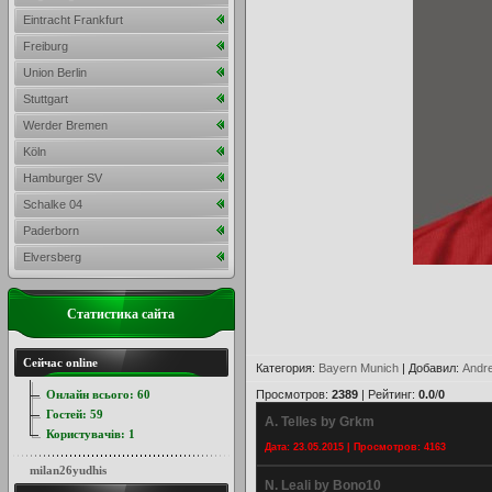
Eintracht Frankfurt
Freiburg
Union Berlin
Stuttgart
Werder Bremen
Köln
Hamburger SV
Schalke 04
Paderborn
Elversberg
Статистика сайта
Сейчас online
Категория
:
Bayern Munich
|
Добавил
:
Andr
Онлайн всього:
60
Просмотров
:
2389
|
Рейтинг
:
0.0
/
0
Гостей:
59
A. Telles by Grkm
Користувачів:
1
Дата: 23.05.2015 | Просмотров: 4163
milan26yudhis
N. Leali by Bono10