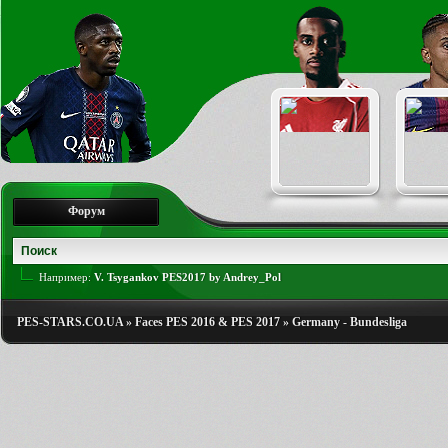
Форум
Например:
V. Tsygankov PES2017 by Andrey_Pol
PES-STARS.CO.UA
»
Faces PES 2016 & PES 2017
»
Germany - Bundesliga