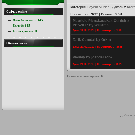
Категория
:
Bayern Munich
|
Добавил
:
Andr
Сейчас online
Просмотров
:
3213
|
Рейтинг
:
0.0
/
0
Онлайн всього:
145
Mauricio Plenckauskas Cordeiro
PES2017 by Williams
Гостей:
145
Дата: 10.03.2022 | Просмотров: 1085
Користувачів:
0
Tarik Camdal by Grkm
Облако тегов
Дата: 23.05.2015 | Просмотров: 3783
Wesley by joanderson7
Дата: 28.05.2015 | Просмотров: 3522
Всего комментариев
:
0
Добавлять