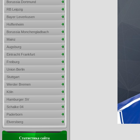
Borussia Dortmund
RB Leipzig
Bayer Leverkusen
Hoffenheim
Borussia Monchengladbach
Mainz
Augsburg
Eintracht Frankfurt
Freiburg
Union Berlin
Stuttgart
Werder Bremen
Köln
Hamburger SV
Schalke 04
Paderborn
Elversberg
Статистика сайта