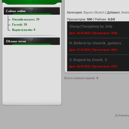
Сейчас online
Категория
:
Bayern Munich
|
Добавил
:
Andr
Онлайн всього:
39
Просмотров
:
500
|
Рейтинг
:
0.0
/
0
Гостей:
39
Zhang Chengdong by Jelly
Користувачів:
0
Дата: 26.05.2015 | Просмотров: 3108
Облако тегов
H. Bellerin by shamrik_gunners
Дата: 17.05.2015 | Просмотров: 3414
S. Bogush by Znovik_S
Дата: 30.05.2015 | Просмотров: 2470
Всего комментариев
:
0
Добавлять