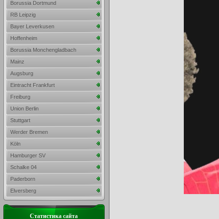
Borussia Dortmund
RB Leipzig
Bayer Leverkusen
Hoffenheim
Borussia Monchengladbach
Mainz
Augsburg
Eintracht Frankfurt
Freiburg
Union Berlin
Stuttgart
Werder Bremen
Köln
Hamburger SV
Schalke 04
Paderborn
Elversberg
Статистика сайта