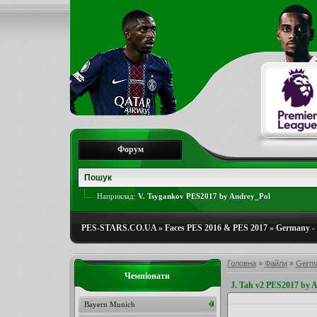
Форум
Наприклад:
V. Tsygankov PES2017 by Andrey_Pol
PES-STARS.CO.UA
»
Faces PES 2016 & PES 2017
»
Germany - 
Головна
»
Файли
»
Germa
Чемпіонати
J. Tah v2 PES2017 by A
Bayern Munich