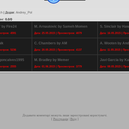
ch
|
Додав
:
Andrey_Pol
инг
:
0.0
/
0
 by Fire24
M. Arnautovic by Sameh Momen
S. Sinclair by Ha
мотров: 4591
Дата: 25.05.2015 | Просмотров: 4079
Дата: 16.05.2015 | Пр
ik
C. Chambers by AM
A. Wooten by And
мотров: 5236
Дата: 20.05.2015 | Просмотров: 4137
Дата: 11.05.2015 | Пр
ogoncalves1995
M. Bradley by Memer
Javi Garcia by K
мотров: 2555
Дата: 01.06.2015 | Просмотров: 3779
Дата: 08.05.2015 | Пр
Додавати коментарі можуть лише зареєстровані користувачі.
[
Реєстрація
|
Вхід
]