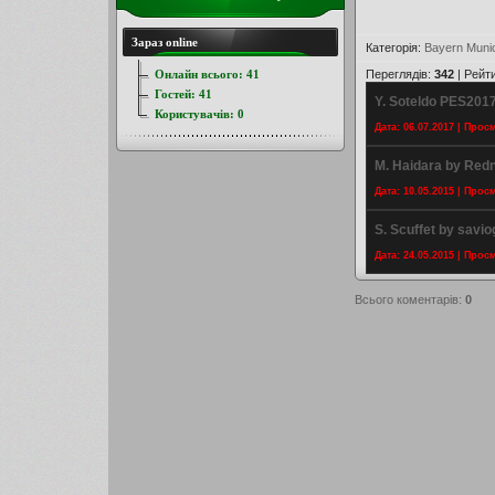
Зараз online
Категорія
:
Bayern Muni
Онлайн всього:
41
Переглядів
:
342
|
Рейт
Гостей:
41
Y. Soteldo PES2017
Користувачів:
0
Дата: 06.07.2017 | Прос
M. Haidara by Redn
Дата: 10.05.2015 | Прос
S. Scuffet by savi
Дата: 24.05.2015 | Прос
Всього коментарів
:
0