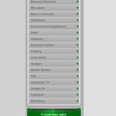
Borussia Dortmund
RB Leipzig
Bayer Leverkusen
Hoffenheim
Borussia Monchengladbach
Mainz
Augsburg
Eintracht Frankfurt
Freiburg
Union Berlin
Stuttgart
Werder Bremen
Köln
Hamburger SV
Schalke 04
Paderborn
Elversberg
Статистика сайту