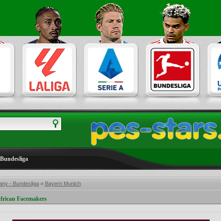
Bundesliga
ny - Bundesliga
»
Bayern Munich
frican Facemakers