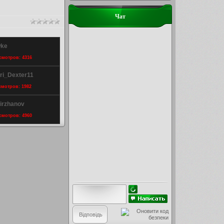
Чат
wke
осмотров: 4316
ri_Dexter11
осмотров: 1982
airzhanov
осмотров: 4960