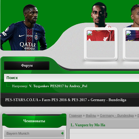
Форум
Например:
V. Tsygankov PES2017 by Andrey_Pol
PES-STARS.CO.UA
»
Faces PES 2016 & PES 2017
»
Germany - Bundesliga
Главная
»
Файлы
»
Germany - Bundesliga
»
Чемпионаты
L. Vazquez by Mo Ha
Bayern Munich