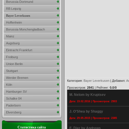
Borussia Dortmund
RB Leipzig
Bayer Leverkusen
Hoffenheim
Borussia Monchengladbach
Mainz
Augsburg
Eintracht Frankfurt
Freiburg
Union Berlin
Stuttgart
Werder Bremen
Категория
:
Bayer Leverkusen
|
Добавил
:
A
Köln
Просмотров
:
2841
|
Рейтинг
:
0.0
/
0
Hamburger SV
M. Nelom by Kruptsev
Schalke 04
Дата: 19.02.2016 | Просмотров: 2903
Paderborn
J. O'Shea by Shaggy
Elversberg
Дата: 29.05.2015 | Просмотров: 2385
Статистика сайта
E. Dier by Andrews