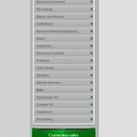
Borussia Dortmund
RB Leipzig
Bayer Leverkusen
Hoffenheim
Borussia Monchengladbach
Mainz
Augsburg
Eintracht Frankfurt
Freiburg
Union Berlin
Stuttgart
Werder Bremen
Köln
Hamburger SV
Schalke 04
Paderborn
Elversberg
Статистика сайту