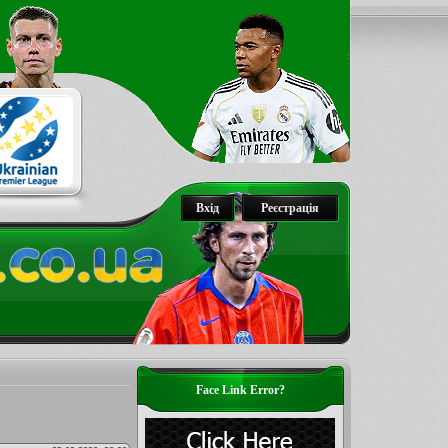
Вхід
Реєстрація
Face Link Error?