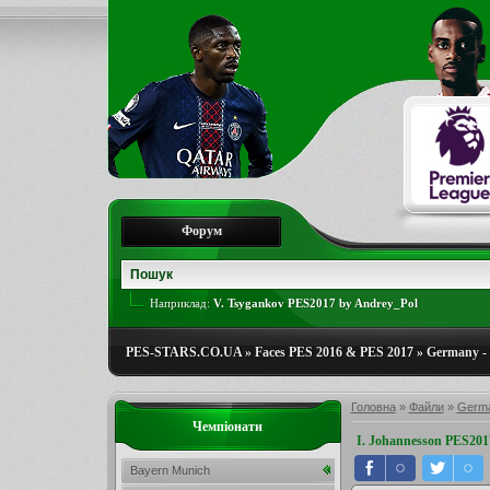
Форум
Наприклад:
V. Tsygankov PES2017 by Andrey_Pol
PES-STARS.CO.UA
»
Faces PES 2016 & PES 2017
»
Germany - 
Головна
»
Файли
»
Germa
Чемпіонати
I. Johannesson PES201
Bayern Munich