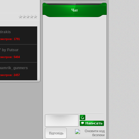
Чат
tirakis
осмотров: 1791
 by Futsur
осмотров: 5404
shamrik_gunners
осмотров: 2457