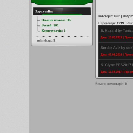
Зараз online
Категорія
:
Köln
|
Додав
Онлайн всього:
102
Переглядів
:
1239
|
Рей
Гостей:
101
E. Hazard by Tuniz
Користувачів:
1
Дата: 10.05.2015 | Прос
mhmdsagaf1
Serdar Aziz by sek
Дата: 07.08.2016 | Прос
N. Clyne PES2017 
Дата: 11.03.2017 | Прос
Всього коментарів
:
0