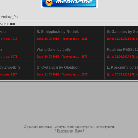
:
Andrey_Pol
тинг
:
0.0
/
0
izou
S. Schipplock by Rednik
G. Galitsios by So
мотров: 7037
Дата: 18.05.2015 | Просмотров: 3325
Дата: 23.05.2015 | Пр
iz
Wang Dalei by Jelly
Paulinho PES2017
мотров: 6079
Дата: 26.05.2015 | Просмотров: 4173
Дата: 22.06.2017 | Пр
by Znovik_S
D. Cvitanich by Gleidson
L. Koscielny by 
мотров: 3277
Дата: 31.05.2015 | Просмотров: 2195
Дата: 17.05.2015 | Пр
Додавати коментарі можуть лише зареєстровані користувачі.
[
Реєстрація
|
Вхід
]